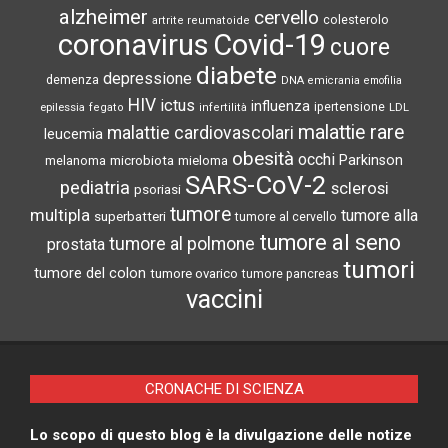
alzheimer
cervello
colesterolo
artrite reumatoide
coronavirus
Covid-19
cuore
diabete
depressione
demenza
DNA
emicrania
emofilia
HIV
ictus
influenza
epilessia
ipertensione
LDL
fegato
infertilità
malattie rare
malattie cardiovascolari
leucemia
obesità
occhi
microbiota
Parkinson
melanoma
mieloma
SARS-CoV-2
pediatria
sclerosi
psoriasi
tumore
multipla
tumore alla
superbatteri
tumore al cervello
tumore al seno
tumore al polmone
prostata
tumori
tumore del colon
tumore ovarico
tumore pancreas
vaccini
CRONACHE DI SCIENZA
Lo scopo di questo blog è la divulgazione delle notize