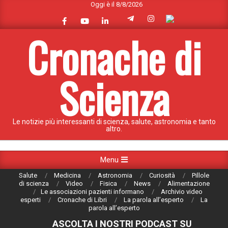
Oggi è il 8/8/2026
Skip
to
content
Cronache di
Scienza
Le notizie più interessanti di scienza, salute, astronomia e tanto
altro.
Primary
Menu
Navigation
Salute
Medicina
Astronomia
Curiosità
Pillole
Menu
di scienza
Video
Fisica
News
Alimentazione
Le associazioni pazienti informano
Archivio video
esperti
Cronache di Libri
La parola all’esperto
La
parola all’esperto
ASCOLTA I NOSTRI PODCAST SU