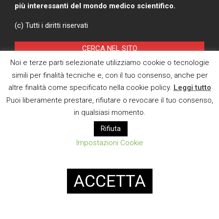
più interessanti del mondo medico scientifico.
(c) Tutti i diritti riservati
CERCA NEL SITO
Noi e terze parti selezionate utilizziamo cookie o tecnologie
Search
simili per finalità tecniche e, con il tuo consenso, anche per
altre finalità come specificato nella cookie policy.
Leggi tutto
Puoi liberamente prestare, rifiutare o revocare il tuo consenso,
ARCHIVI
in qualsiasi momento.
Archivi
Rifiuta
Impostazioni Cookie
Pagina Privacy Policy
Modifica consenso cookies
ACCETTA
CI TROVI ANCHE SU