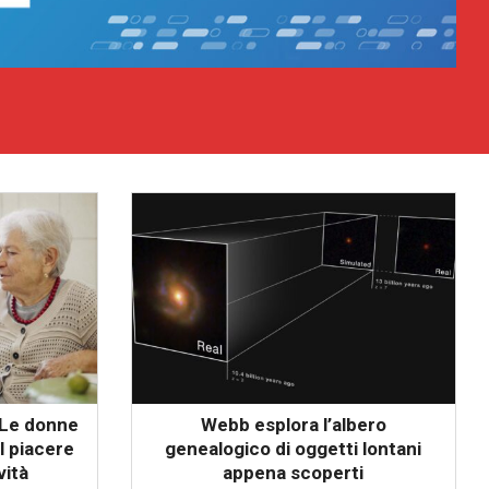
? Le donne
Webb esplora l’albero
l piacere
genealogico di oggetti lontani
vità
appena scoperti