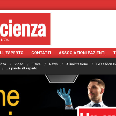
cienza
altro.
ALL’ESPERTO
CONTATTI
ASSOCIAZIONI PAZIENTI
T
ienza
Video
Fisica
News
Alimentazione
Le associazi
La parola all’esperto