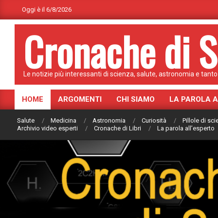
Skip
Oggi è il 6/8/2026
to
Cronache di S
content
Le notizie più interessanti di scienza, salute, astronomia e tanto 
HOME
ARGOMENTI
CHI SIAMO
LA PAROLA 
Primary
Navigation
Salute
Medicina
Astronomia
Curiosità
Pillole di sc
Menu
Archivio video esperti
Cronache di Libri
La parola all’esperto