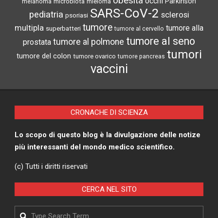
obesità
occhi
microbiota
Parkinson
melanoma
mieloma
SARS-CoV-2
pediatria
sclerosi
psoriasi
tumore
multipla
tumore alla
superbatteri
tumore al cervello
tumore al seno
tumore al polmone
prostata
tumori
tumore del colon
tumore ovarico
tumore pancreas
vaccini
CRONACHE DI SCIENZA
Lo scopo di questo blog è la divulgazione delle notize
più interessanti del mondo medico scientifico.
(c) Tutti i diritti riservati
CERCA NEL SITO
Search