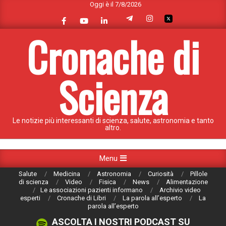
Oggi è il 7/8/2026
Skip
to
content
Cronache di
Scienza
Le notizie più interessanti di scienza, salute, astronomia e tanto
altro.
Primary
Menu
Navigation
Salute
Medicina
Astronomia
Curiosità
Pillole
Menu
di scienza
Video
Fisica
News
Alimentazione
Le associazioni pazienti informano
Archivio video
esperti
Cronache di Libri
La parola all’esperto
La
parola all’esperto
ASCOLTA I NOSTRI PODCAST SU