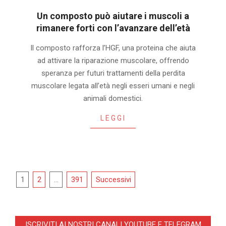
Un composto può aiutare i muscoli a
rimanere forti con l’avanzare dell’età
2026-
Il composto rafforza l’HGF, una proteina che aiuta
07-
ad attivare la riparazione muscolare, offrendo
24
speranza per futuri trattamenti della perdita
muscolare legata all’età negli esseri umani e negli
animali domestici.
LEGGI
Navigazione
1
2
…
391
Successivi
articoli
ISCRIVITI AI NOSTRI CANALI YOUTUBE E TELEGRAM