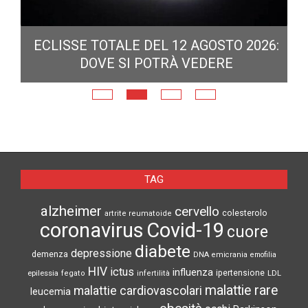
ECLISSE TOTALE DEL 12 AGOSTO 2026:
DOVE SI POTRÀ VEDERE
E
N
TAG
alzheimer
cervello
colesterolo
artrite reumatoide
coronavirus
Covid-19
cuore
diabete
depressione
demenza
DNA
emicrania
emofilia
HIV
ictus
influenza
epilessia
ipertensione
LDL
fegato
infertilità
malattie rare
malattie cardiovascolari
leucemia