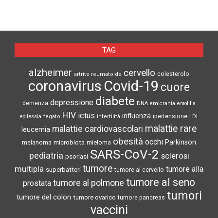
TAG
alzheimer
cervello
colesterolo
artrite reumatoide
coronavirus
Covid-19
cuore
diabete
depressione
demenza
DNA
emicrania
emofilia
HIV
ictus
influenza
epilessia
ipertensione
LDL
fegato
infertilità
malattie rare
malattie cardiovascolari
leucemia
obesità
occhi
microbiota
Parkinson
melanoma
mieloma
SARS-CoV-2
pediatria
sclerosi
psoriasi
tumore
multipla
tumore alla
superbatteri
tumore al cervello
tumore al seno
tumore al polmone
prostata
tumori
tumore del colon
tumore ovarico
tumore pancreas
vaccini