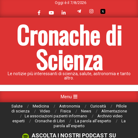
Oggi è il 7/8/2026
Cronache di
Scienza
Le notizie più interessanti di scienza, salute, astronomia e tanto
altro.
Menu
Salute
Medicina
Astronomia
Curiosità
Pillole
di scienza
Video
Fisica
News
Alimentazione
Le associazioni pazienti informano
Archivio video
esperti
Cronache di Libri
La parola all’esperto
La
parola all’esperto
ASCOLTA I NOSTRI PODCAST SU