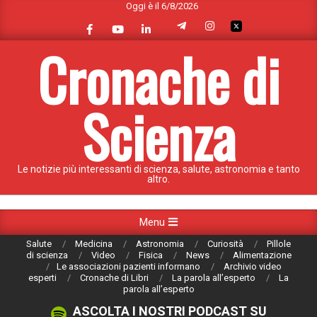
Oggi è il 6/8/2026
Skip
to
content
Cronache di
Scienza
Le notizie più interessanti di scienza, salute, astronomia e tanto
altro.
Primary
Menu
Navigation
Salute
Medicina
Astronomia
Curiosità
Pillole
Menu
di scienza
Video
Fisica
News
Alimentazione
Le associazioni pazienti informano
Archivio video
esperti
Cronache di Libri
La parola all’esperto
La
parola all’esperto
ASCOLTA I NOSTRI PODCAST SU