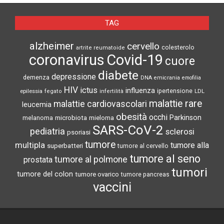
TAG
alzheimer
cervello
colesterolo
artrite reumatoide
coronavirus
Covid-19
cuore
diabete
depressione
demenza
DNA
emicrania
emofilia
HIV
ictus
influenza
epilessia
ipertensione
LDL
fegato
infertilità
malattie rare
malattie cardiovascolari
leucemia
obesità
occhi
microbiota
Parkinson
melanoma
mieloma
SARS-CoV-2
pediatria
sclerosi
psoriasi
tumore
multipla
tumore alla
superbatteri
tumore al cervello
tumore al seno
tumore al polmone
prostata
tumori
tumore del colon
tumore ovarico
tumore pancreas
vaccini