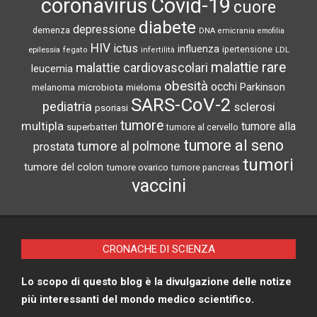
coronavirus
Covid-19
cuore
diabete
depressione
demenza
DNA
emicrania
emofilia
HIV
ictus
influenza
epilessia
ipertensione
LDL
fegato
infertilità
malattie rare
malattie cardiovascolari
leucemia
obesità
occhi
microbiota
Parkinson
melanoma
mieloma
SARS-CoV-2
pediatria
sclerosi
psoriasi
tumore
multipla
tumore alla
superbatteri
tumore al cervello
tumore al seno
tumore al polmone
prostata
tumori
tumore del colon
tumore ovarico
tumore pancreas
vaccini
CRONACHE DI SCIENZA
Lo scopo di questo blog è la divulgazione delle notize
più interessanti del mondo medico scientifico.