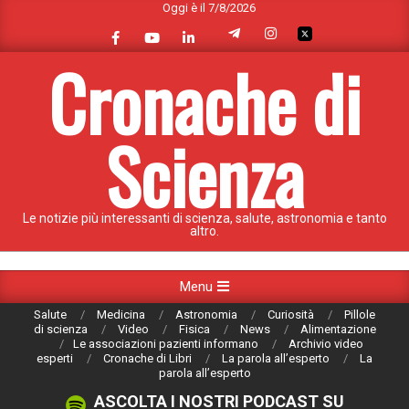
Oggi è il 7/8/2026
Skip
to
content
Cronache di
Scienza
Le notizie più interessanti di scienza, salute, astronomia e tanto
altro.
Primary
Menu
Navigation
Salute
Medicina
Astronomia
Curiosità
Pillole
Menu
di scienza
Video
Fisica
News
Alimentazione
Le associazioni pazienti informano
Archivio video
esperti
Cronache di Libri
La parola all’esperto
La
parola all’esperto
ASCOLTA I NOSTRI PODCAST SU