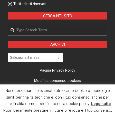
(c) Tutti i diritti riservati
CERCA NEL SITO
Search
ARCHIVI
Archivi
Pagina Privacy Policy
Modifica consenso cookies
Noi e terze parti selezionate utilizziamo cookie o tecnologie
CI TROVI ANCHE SU
simili per finalità tecniche e, con il tuo consenso, anche per
altre finalità come specificato nella cookie policy.
Leggi tutto
Puoi liberamente prestare, rifiutare o revocare il tuo consenso,