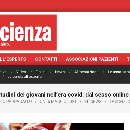
cienza
altro.
ALL’ESPERTO
CONTATTI
ASSOCIAZIONI PAZIENTI
T
ienza
Video
Fisica
News
Alimentazione
Le associazi
La parola all’esperto
dini dei giovani nell’era covid: dal sesso online e
RIO PAPPAGALLO
ON:
5 MAGGIO 2021
IN:
NEWS
TAGGED:
C