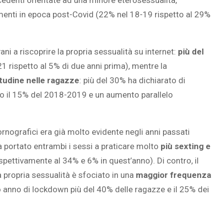
cedenti orientate ad una minore eterosessualità,
enti in epoca post-Covid (22% nel 18-19 rispetto al 29%
SOVRAPPESO E OBESIT
ani a riscoprire la propria sessualità su internet:
più del
À CEREBRALE
INFANTILE ASSOCIATI A
 rispetto al 5% di due anni prima), mentre la
ELODIE CHE LE
ASSENZA DI FIGLI IN ET
udine nelle ragazze
: più del 30% ha dichiarato di
IMMAGINANO
ADULTA
solo il 15% del 2018-2019 e un aumento parallelo
ornografici era già molto evidente negli anni passati
ha portato entrambi i sessi a praticare molto
più sexting e
spettivamente al 34% e 6% in quest’anno). Di contro, il
a propria sessualità è sfociato in una
maggior frequenza
o anno di lockdown più del 40% delle ragazze e il 25% dei