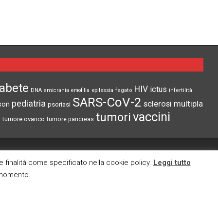
iabete
HIV
ictus
epilessia
DNA
emicrania
emofilia
fegato
infertilità
SARS-CoV-2
pediatria
sclerosi multipla
son
psoriasi
vaccini
tumori
tumore ovarico
tumore pancreas
CI TROVI ANCHE SU
re finalità come specificato nella cookie policy.
Leggi tutto
i momento.
cy