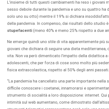
L’insieme di tutti questi cambiamenti ha reso i giovani mo
sesso debole durante la pandemia e uno su quattro ha di
solo uno su otto) mentre il 19% si dichiara insoddisfatto
della pandemia. In compenso, dai risultati dello studio
stupefacenti
(meno 40% e meno 25% rispetto a due ann
Ne emerge quindi uno stile di vita apparentemente più s
giovani che dichiara di seguire una dieta mediterranea, 
vita. Non va però dimenticato l’impatto della didattica a 
adolescenti, che per forza di cose sono molto più seden
fisica extrascolastica, rispetto al 50% degli anni passati
“La pandemia ha cancellato una parte importante nella s
difficile conoscere i coetanei, innamorarsi e sperimentare
strumento di socialità a loro disposizione: internet. Qui p
intimità sul web aumentano, come dimostrato dall’altiss