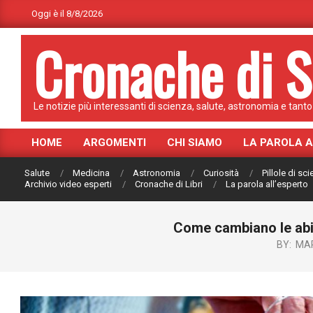
Skip
Oggi è il 8/8/2026
to
Cronache di S
content
Le notizie più interessanti di scienza, salute, astronomia e tanto 
HOME
ARGOMENTI
CHI SIAMO
LA PAROLA 
Primary
Navigation
Salute
Medicina
Astronomia
Curiosità
Pillole di sc
Menu
Archivio video esperti
Cronache di Libri
La parola all’esperto
Come cambiano le abitu
BY:
MA