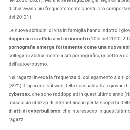
nel 2020-2021). Ma anche le ragazze, già negli anni pre
dichiaravano più frequentemente questi loro comportam
del 20-21).
Le nuove abitudini di vita in famiglia hanno indotto i giov
L’ATTIVIT
doppio ora si affida a siti di incontri
(10% nel 2020-2021
RIVELA LE M
pornografia emerge fortemente come una nuova abit
PERSONE 
collegarsi abitualmente a siti pornografici, rispetto a 
dell’autoerotismo.
Nei ragazzi invece la frequenza di collegamento a siti p
(89%). L’approdo sul web della sessualità tra i giovani 
cybersex
, che sono raddoppiati in quest’ultimo anno (ri
massiccio utilizzo di internet anche per la scoperta dell
di atti di cyberbullismo
, che interessano in quest’ultim
ragazzi.