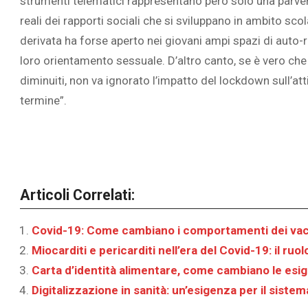
strumenti telematici rappresentano però solo una parve
reali dei rapporti sociali che si sviluppano in ambito sc
derivata ha forse aperto nei giovani ampi spazi di auto-
loro orientamento sessuale. D’altro canto, se è vero c
diminuiti, non va ignorato l’impatto del lockdown sull’atti
termine”.
Articoli Correlati:
Covid-19: Come cambiano i comportamenti dei vac
Miocarditi e pericarditi nell’era del Covid-19: il ruol
Carta d’identità alimentare, come cambiano le esigen
Digitalizzazione in sanità: un’esigenza per il sistem