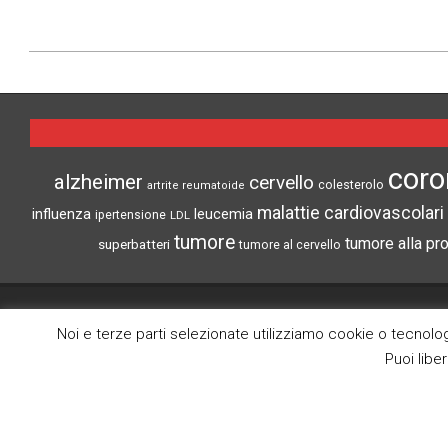
2021-
05-
05
coro
alzheimer
cervello
colesterolo
artrite reumatoide
malattie cardiovascolari
influenza
leucemia
ipertensione
LDL
tumore
tumore alla pr
superbatteri
tumore al cervello
CRONACHE DI SCIENZA
Noi e terze parti selezionate utilizziamo cookie o tecnologi
Puoi libe
Search
Lo scopo di questo blog è la divulgazione
delle notize più interessanti del mondo
medico scientifico.