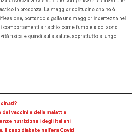
nza di socialità, che non può compensare le dinamiche
olastico in presenza. La maggior solitudine che ne è
riflessione, portando a galla una maggior incertezza nel
he i comportamenti a rischio come fumo e alcol sono
vità fisica e quindi sulla salute, soprattutto a lungo
cinati?
o dei vaccini e della malattia
ze nutrizionali degli italiani
a. Il caso diabete nell’era Covid