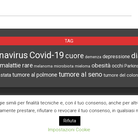
TAG
navirus
Covid-19
d
cuore
depressione
demenza
malattie rare
obesità
occhi
microbiota
Parkin
melanoma
mieloma
tumore al seno
tumore al polmone
ostata
tumore del colon
CERCA NEL SITO
ARCHIVI
e simili per finalità tecniche e, con il tuo consenso, anche per alt
ramente prestare, rifiutare o revocare il tuo consenso, in qualsias
Archivi
Rifiuta
Impostazioni Cookie
Pagina Privacy Poli