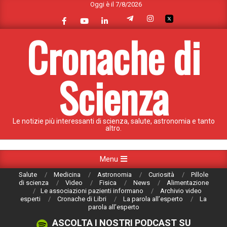
Oggi è il 7/8/2026
Skip
to
content
Cronache di
Scienza
Le notizie più interessanti di scienza, salute, astronomia e tanto
altro.
Primary
Menu
Navigation
Salute
Medicina
Astronomia
Curiosità
Pillole
Menu
di scienza
Video
Fisica
News
Alimentazione
Le associazioni pazienti informano
Archivio video
esperti
Cronache di Libri
La parola all’esperto
La
parola all’esperto
ASCOLTA I NOSTRI PODCAST SU