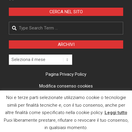
CERCA NEL SITO
Search
ARCHIVI
Archivi
Pagina Privacy Policy
Modifica consenso cookies
Noi e terze parti selezionate utilizziamo cookie o tecnologie
CI TROVI ANCHE SU
simili per finalità tecniche e, con il tuo consenso, anche per
altre finalità come specificato nella cookie policy.
Leggi tutto
Puoi liberamente prestare, rifiutare o revocare il tuo consenso,
in qualsiasi momento.