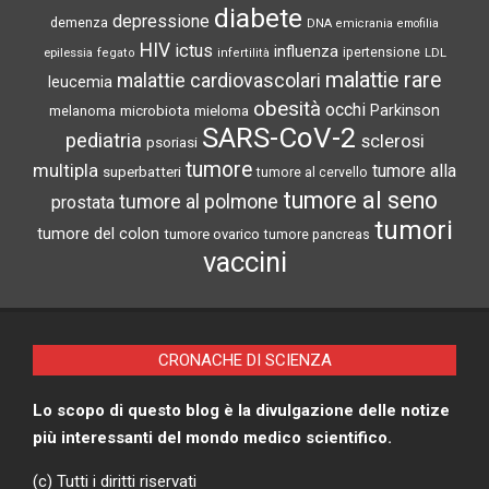
diabete
depressione
demenza
DNA
emicrania
emofilia
HIV
ictus
influenza
epilessia
ipertensione
LDL
fegato
infertilità
malattie rare
malattie cardiovascolari
leucemia
obesità
occhi
microbiota
Parkinson
melanoma
mieloma
SARS-CoV-2
pediatria
sclerosi
psoriasi
tumore
multipla
tumore alla
superbatteri
tumore al cervello
tumore al seno
tumore al polmone
prostata
tumori
tumore del colon
tumore ovarico
tumore pancreas
vaccini
CRONACHE DI SCIENZA
Lo scopo di questo blog è la divulgazione delle notize
più interessanti del mondo medico scientifico.
(c) Tutti i diritti riservati