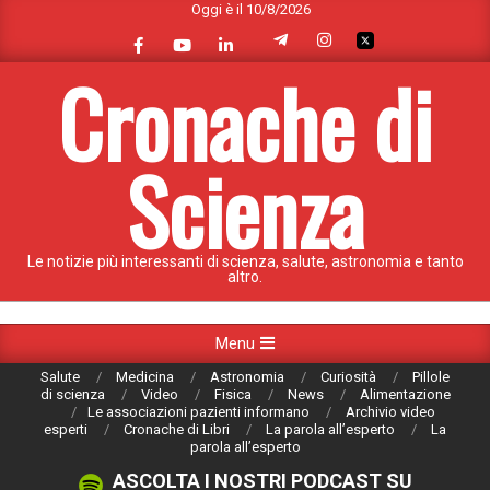
Oggi è il 10/8/2026
Skip
to
content
Cronache di
Scienza
Le notizie più interessanti di scienza, salute, astronomia e tanto
altro.
Primary
Menu
Navigation
Salute
Medicina
Astronomia
Curiosità
Pillole
Menu
di scienza
Video
Fisica
News
Alimentazione
Le associazioni pazienti informano
Archivio video
esperti
Cronache di Libri
La parola all’esperto
La
parola all’esperto
ASCOLTA I NOSTRI PODCAST SU