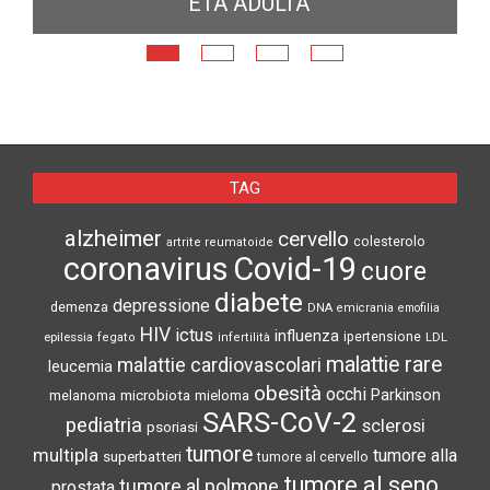
ETÀ ADULTA
TAG
alzheimer
cervello
colesterolo
artrite reumatoide
coronavirus
Covid-19
cuore
diabete
depressione
demenza
DNA
emicrania
emofilia
HIV
ictus
influenza
epilessia
ipertensione
LDL
fegato
infertilità
malattie rare
malattie cardiovascolari
leucemia
obesità
occhi
microbiota
Parkinson
melanoma
mieloma
SARS-CoV-2
pediatria
sclerosi
psoriasi
tumore
multipla
tumore alla
superbatteri
tumore al cervello
tumore al seno
tumore al polmone
prostata