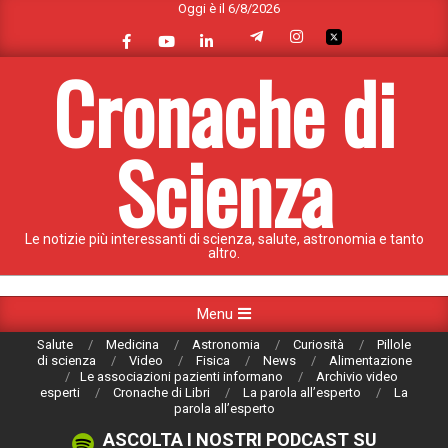
Oggi è il 6/8/2026
Skip
to
content
Cronache di
Scienza
Le notizie più interessanti di scienza, salute, astronomia e tanto
altro.
Primary
Menu
Navigation
Salute
Medicina
Astronomia
Curiosità
Pillole
Menu
di scienza
Video
Fisica
News
Alimentazione
Le associazioni pazienti informano
Archivio video
esperti
Cronache di Libri
La parola all’esperto
La
parola all’esperto
ASCOLTA I NOSTRI PODCAST SU