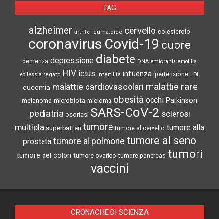
TAG
alzheimer
cervello
colesterolo
artrite reumatoide
coronavirus
Covid-19
cuore
diabete
depressione
demenza
DNA
emicrania
emofilia
HIV
ictus
influenza
epilessia
ipertensione
LDL
fegato
infertilità
malattie rare
malattie cardiovascolari
leucemia
obesità
occhi
microbiota
Parkinson
melanoma
mieloma
SARS-CoV-2
pediatria
sclerosi
psoriasi
tumore
multipla
tumore alla
superbatteri
tumore al cervello
tumore al seno
tumore al polmone
prostata
tumori
tumore del colon
tumore ovarico
tumore pancreas
vaccini
CRONACHE DI SCIENZA