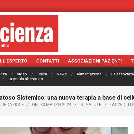
cienza
altro.
ALL’ESPERTO
CONTATTI
ASSOCIAZIONI PAZIENTI
T
ienza
Video
Fisica
News
Alimentazione
Le associazi
La parola all’esperto
atoso Sistemico: una nuova terapia a base di cel
REDAZIONE
ON:
30 MARZO 2024
IN:
SALUTE
TAGGED:
LU