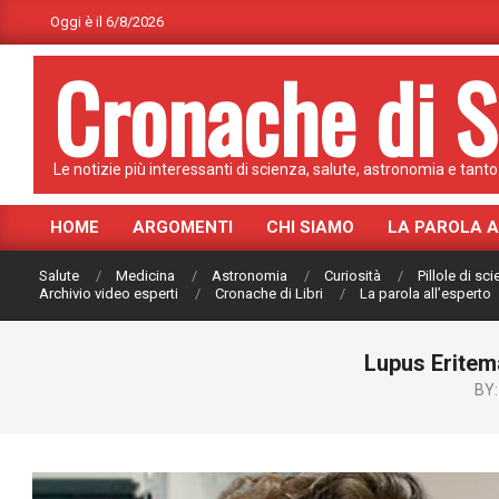
Skip
Oggi è il 6/8/2026
to
Cronache di S
content
Le notizie più interessanti di scienza, salute, astronomia e tanto 
HOME
ARGOMENTI
CHI SIAMO
LA PAROLA 
Primary
Navigation
Salute
Medicina
Astronomia
Curiosità
Pillole di sc
Menu
Archivio video esperti
Cronache di Libri
La parola all’esperto
Lupus Eritem
BY: