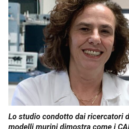
Lo studio condotto dai ricercatori
modelli murini dimostra come i CA