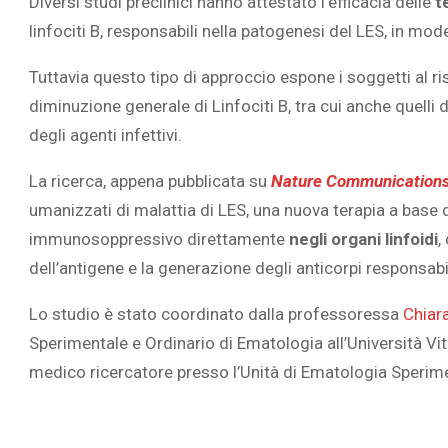
Diversi studi preclinici hanno attestato l’efficacia delle
t
linfociti B, responsabili nella patogenesi del LES, in mo
Tuttavia questo tipo di approccio espone i soggetti al ri
diminuzione generale di Linfociti B, tra cui anche quelli d
L’ATTIVIT
degli agenti infettivi.
RIVELA LE M
La ricerca, appena pubblicata su
Nature Communication
PERSONE 
umanizzati di malattia di LES, una nuova terapia a base 
immunosoppressivo direttamente
negli organi linfoidi
,
dell’antigene e la generazione degli anticorpi responsab
Lo studio è stato coordinato dalla professoressa
Chiar
Sperimentale e Ordinario di Ematologia all’Università Vit
medico ricercatore presso l’Unità di Ematologia Sperim