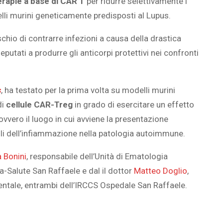
erapie a base di CAR T
per ridurre selettivamente i
delli murini geneticamente predisposti al Lupus.
schio di contrarre infezioni a causa della drastica
SOVRAPPESO E OBESIT
eputati a produrre gli anticorpi protettivi nei confronti
À CEREBRALE
INFANTILE ASSOCIATI A
ELODIE CHE LE
ASSENZA DI FIGLI IN ET
s
, ha testato per la prima volta su modelli murini
IMMAGINANO
ADULTA
di
cellule CAR-Treg
in grado di esercitare un effetto
 ovvero il luogo in cui avviene la presentazione
ili dell’infiammazione nella patologia autoimmune.
a Bonini
, responsabile dell’Unità di Ematologia
a-Salute San Raffaele e dal il dottor
Matteo Doglio
,
entale, entrambi dell’IRCCS Ospedale San Raffaele.