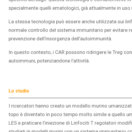
specialmente quelli ematologici, già attualmente in uso i
La stessa tecnologia può essere anche utilizzata sui linfoc
normale controllo del sistema immunitario per evitare r
prevenzione dell’insorgenza dell’autoimmunità.
In questo contesto, i CAR possono ridirigere le Treg cont
autoimmuni, potenziandone l’attività.
Lo studio
I ricercatori hanno creato un modello murino umanizzato,
topo è diventato in poco tempo molto simile a quello uma
LES e praticare l’iniezione di Linfociti T regolatori modi
studiati in modelli murini con un sistema immunitario