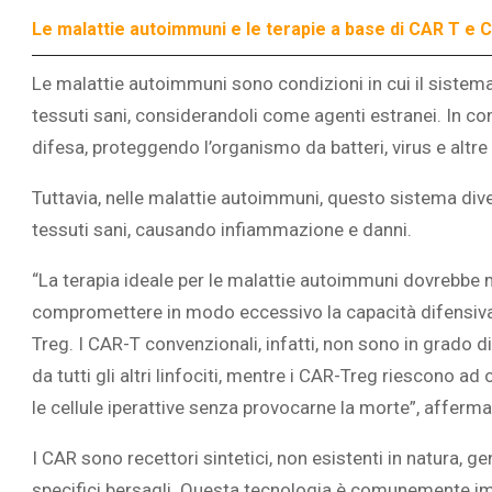
Le malattie autoimmuni e le terapie a base di CAR T e 
Le malattie autoimmuni sono condizioni in cui il sistem
tessuti sani, considerandoli come agenti estranei. In con
difesa, proteggendo l’organismo da batteri, virus e altr
Tuttavia, nelle malattie autoimmuni, questo sistema dive
tessuti sani, causando infiammazione e danni.
“La terapia ideale per le malattie autoimmuni dovrebbe 
compromettere in modo eccessivo la capacità difensiva de
Treg. I CAR-T convenzionali, infatti, non sono in grado di
da tutti gli altri linfociti, mentre i CAR-Treg riescono
le cellule iperattive senza provocarne la morte”, afferm
I CAR sono recettori sintetici, non esistenti in natura, gen
specifici bersagli. Questa tecnologia è comunemente imp