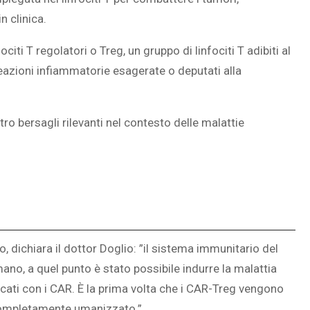
n clinica.
iti T regolatori o Treg, un gruppo di linfociti T adibiti al
eazioni infiammatorie esagerate o deputati alla
ro bersagli rilevanti nel contesto delle malattie
 dichiara il dottor Doglio: ”il sistema immunitario del
no, a quel punto è stato possibile indurre la malattia
ficati con i CAR. È la prima volta che i CAR-Treg vengono
 completamente umanizzato.”