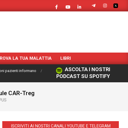
ROVA LA TUA MALATTIA
LIBRI
ASCOLTA I NOSTRI
oni pazienti informano
PODCAST SU SPOTIFY
lule CAR-Treg
PUS
ISCRIVITI AI NOSTRI CANALI YOUTUBE E TELEGRAM