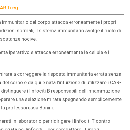
CAR Treg
a immunitario del corpo attacca erroneamente i propri
dizioni normali, il sistema immunitario svolge il ruolo di
e sostanze nocive.
nta iperattivo e attacca erroneamente le cellule e i
mirare a correggere la risposta immunitaria errata senza
l corpo e da qui è nata l’intuizione di utilizzare i CAR-
 distinguere i linfociti B responsabili dell’infiammazione
 ad operare una selezione mirata spegnendo semplicemente
a la professoressa Bonini.
erati in laboratorio per ridirigere i linfociti T contro
iegata nei linfociti T per combattere i tumori,