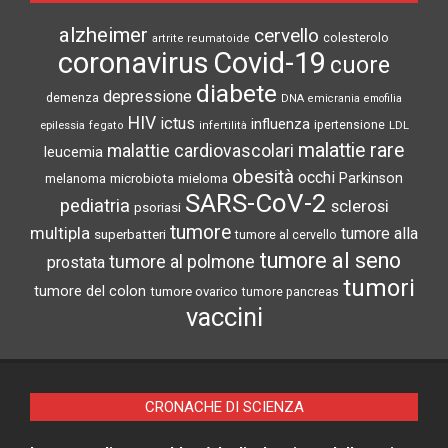
alzheimer
cervello
colesterolo
artrite reumatoide
coronavirus
Covid-19
cuore
diabete
depressione
demenza
DNA
emicrania
emofilia
HIV
ictus
influenza
epilessia
ipertensione
LDL
fegato
infertilità
malattie rare
malattie cardiovascolari
leucemia
obesità
occhi
microbiota
Parkinson
melanoma
mieloma
SARS-CoV-2
pediatria
sclerosi
psoriasi
tumore
multipla
tumore alla
superbatteri
tumore al cervello
tumore al seno
tumore al polmone
prostata
tumori
tumore del colon
tumore ovarico
tumore pancreas
vaccini
CRONACHE DI SCIENZA