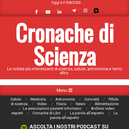
Oggi è il 9/8/2026
Skip
to
content
Cronache di
Scienza
Le notizie più interessanti di scienza, salute, astronomia e tanto
altro.
Primary
Menu
Navigation
Salute
Medicina
Astronomia
Curiosità
Pillole
Menu
di scienza
Video
Fisica
News
Alimentazione
Le associazioni pazienti informano
Archivio video
esperti
Cronache di Libri
La parola all’esperto
La
parola all’esperto
ASCOLTA I NOSTRI PODCAST SU