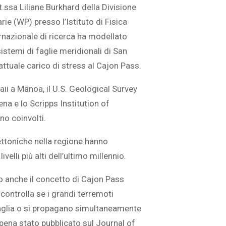
.ssa Liliane Burkhard della Divisione
rie (WP) presso l’Istituto di Fisica
ernazionale di ricerca ha modellato
sistemi di faglie meridionali di San
ttuale carico di stress al Cajon Pass.
waii a Mānoa, il U.S. Geological Survey
a e lo Scripps Institution of
o coinvolti.
tettoniche nella regione hanno
ivelli più alti dell’ultimo millennio.
no anche il concetto di Cajon Pass
controlla se i grandi terremoti
aglia o si propagano simultaneamente
ppena stato pubblicato sul Journal of