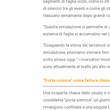
segmenti di faglia vicini, come lo str
di silenzio tra gli eventi e come gli s
rilassano lentamente dopo grandi ro
“Questa simulazione ci permette di c
sistema di faglie si accumulino nel c
“Eseguendo la storia dei terremoti d
simulazione, possiamo stimare fino a
sotto stress oggi.” I ricercatori mos
sono attualmente al livello più alto n
“Porta sismica” come fattore chiav
Una scoperta chiave dello studio è 
cosiddetta “porta sismica”, un giunto
rimangono confinate a una singola fa