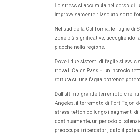
Lo stress si accumula nel corso di l
improvvisamente rilasciato sotto fo
Nel sud della California, le faglie d
zone più significative, accogliendo 
L’ATTIVIT
placche nella regione.
RIVELA LE M
PERSONE 
Dove i due sistemi di faglie si avvic
trova il Cajon Pass – un incrocio t
rottura su una faglia potrebbe potenz
Dall’ultimo grande terremoto che ha 
Angeles, il terremoto di Fort Tejon 
stress tettonico lungo i segmenti di
continuamente, un periodo di silenz
preoccupa i ricercatori, dato il poten