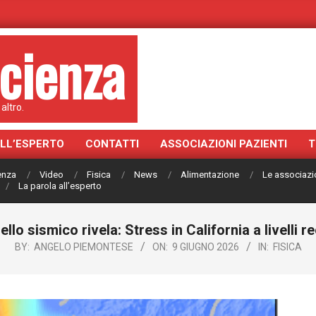
cienza
altro.
ALL’ESPERTO
CONTATTI
ASSOCIAZIONI PAZIENTI
T
ienza
Video
Fisica
News
Alimentazione
Le associazi
La parola all’esperto
llo sismico rivela: Stress in California a livelli r
BY:
ANGELO PIEMONTESE
ON:
9 GIUGNO 2026
IN:
FISICA