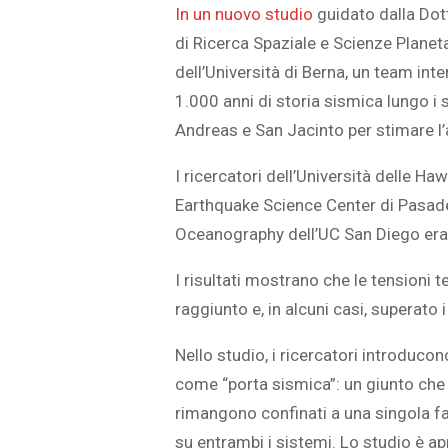
In un nuovo studio
guidato dalla Dott
di Ricerca Spaziale e Scienze Planeta
dell’Università di Berna, un team int
1.000 anni di storia sismica lungo i 
Andreas e San Jacinto per stimare l’a
I ricercatori dell’Università delle Ha
Earthquake Science Center di Pasaden
Oceanography dell’UC San Diego eran
I risultati mostrano che le tensioni 
raggiunto e, in alcuni casi, superato i l
Nello studio, i ricercatori introduco
come “porta sismica”: un giunto che 
rimangono confinati a una singola f
su entrambi i sistemi. Lo studio è a