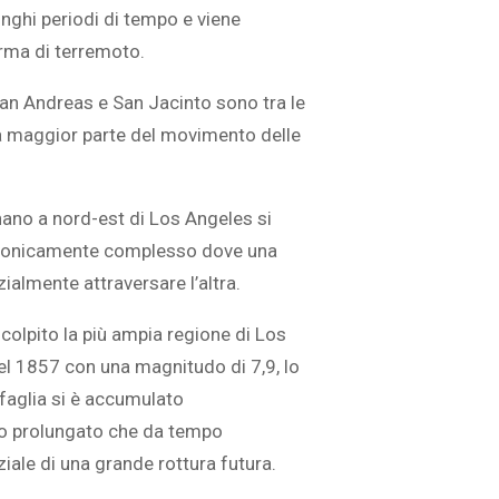
unghi periodi di tempo e viene
rma di terremoto.
i San Andreas e San Jacinto sono tra le
SOVRAPPESO E OBESIT
la maggior parte del movimento delle
À CEREBRALE
INFANTILE ASSOCIATI A
ELODIE CHE LE
ASSENZA DI FIGLI IN ET
IMMAGINANO
ADULTA
inano a nord-est di Los Angeles si
ettonicamente complesso dove una
ialmente attraversare l’altra.
colpito la più ampia regione di Los
del 1857 con una magnitudo di 7,9, lo
 faglia si è accumulato
io prolungato che da tempo
ziale di una grande rottura futura.