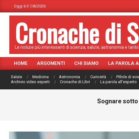
Skip
Oggi è il 7/8/2026
to
Cronache di S
content
Le notizie più interessanti di scienza, salute, astronomia e tanto 
HOME
ARGOMENTI
CHI SIAMO
LA PAROLA 
Primary
Navigation
Salute
Medicina
Astronomia
Curiosità
Pillole di sc
Menu
Archivio video esperti
Cronache di Libri
La parola all’esperto
Sognare sotto 