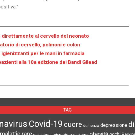
ositiva.”
direttamente al cervello del neonato
torio di cervello, polmoni e colon‎
 igienizzanti per le mani in farmacia
pazienti alla 10a edizione dei Bandi Gilead
TAG
navirus
Covid-19
d
cuore
depressione
demenza
malattie rare
obesità
occhi
microbiota
Parkin
melanoma
mieloma