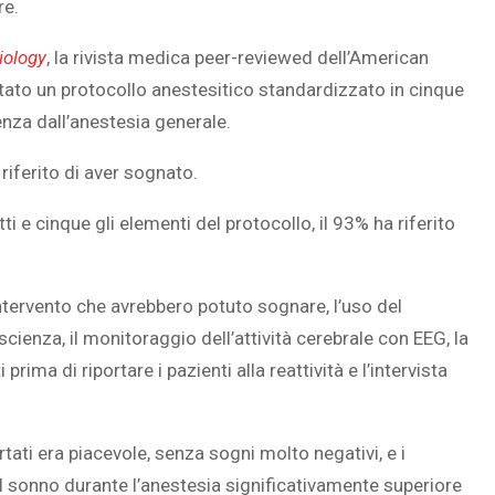
re.
iology
, la rivista medica peer-reviewed dell’American
stato un protocollo anestesitico standardizzato in cinque
SOVRAPPESO E OBESIT
nza dall’anestesia generale.
À CEREBRALE
INFANTILE ASSOCIATI A
ELODIE CHE LE
ASSENZA DI FIGLI IN ET
 riferito di aver sognato.
IMMAGINANO
ADULTA
ti e cinque gli elementi del protocollo, il 93% ha riferito
’intervento che avrebbero potuto sognare, l’uso del
cienza, il monitoraggio dell’attività cerebrale con EEG, la
ma di riportare i pazienti alla reattività e l’intervista
tati era piacevole, senza sogni molto negativi, e i
el sonno durante l’anestesia significativamente superiore