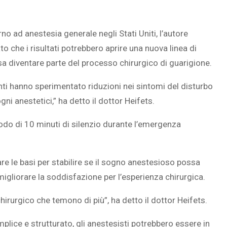
o ad anestesia generale negli Stati Uniti, l’autore
o che i risultati potrebbero aprire una nuova linea di
sa diventare parte del processo chirurgico di guarigione.
nti hanno sperimentato riduzioni nei sintomi del disturbo
i anestetici,” ha detto il dottor Heifets.
do di 10 minuti di silenzio durante l’emergenza
re le basi per stabilire se il sogno anestesioso possa
 migliorare la soddisfazione per l’esperienza chirurgica.
 chirurgico che temono di più”, ha detto il dottor Heifets.
plice e strutturato, gli anestesisti potrebbero essere in