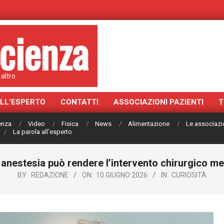
cienza
altro.
ALL’ESPERTO
CONTATTI
ASSOCIAZIONI PAZIENTI
T
ienza
Video
Fisica
News
Alimentazione
Le associazi
La parola all’esperto
anestesia può rendere l’intervento chirurgico 
BY:
REDAZIONE
ON:
10 GIUGNO 2026
IN:
CURIOSITÀ