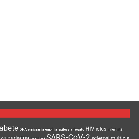
iabete
HIV
ictus
epilessia
DNA
emicrania
emofilia
fegato
infertilità
SARS-CoV-2
pediatria
sclerosi multipla
son
psoriasi