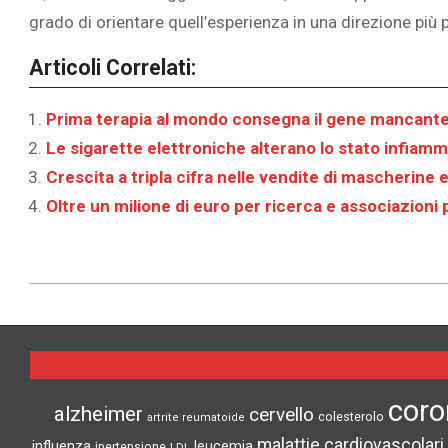
grado di orientare quell’esperienza in una direzione più p
Articoli Correlati:
Prima terapia al mondo consegna il gene mancante 
Le sigarette elettroniche alterano lo stato infiamma
Crescita a tripla cifra nelle vendite di mascherine e
Oltre un milione di euro per ricerca e associazioni 
2026-
06-
10
coro
alzheimer
cervello
colesterolo
artrite reumatoide
malattie cardiovascolari
influenza
leucemia
ipertensione
LDL