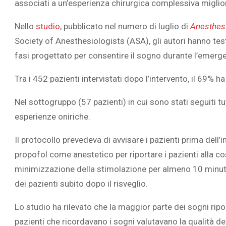
associati a un’esperienza chirurgica complessiva miglio
Nello
studio
, pubblicato nel numero di luglio di
Anesthes
Society of Anesthesiologists (ASA), gli autori hanno te
fasi progettato per consentire il sogno durante l’emerge
L’ATTIVIT
RIVELA LE M
Tra i 452 pazienti intervistati dopo l’intervento, il 69% ha
PERSONE 
Nel sottogruppo (57 pazienti) in cui sono stati seguiti tut
esperienze oniriche.
Il protocollo prevedeva di avvisare i pazienti prima dell
propofol come anestetico per riportare i pazienti alla cos
minimizzazione della stimolazione per almeno 10 minuti pri
dei pazienti subito dopo il risveglio.
Lo studio ha rilevato che la maggior parte dei sogni ripor
pazienti che ricordavano i sogni valutavano la qualità d