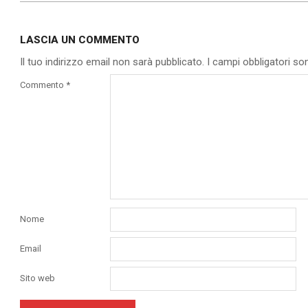
2020-
03-
LASCIA UN COMMENTO
06
Il tuo indirizzo email non sarà pubblicato.
I campi obbligatori s
Commento
*
Nome
Email
Sito web