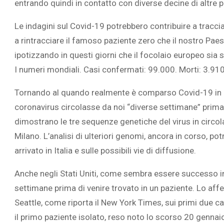
entrando quindi in contatto con diverse decine di altre 
Le indagini sul Covid-19 potrebbero contribuire a tracc
a rintracciare il famoso paziente zero che il nostro Paes
ipotizzando in questi giorni che il focolaio europeo sia
I numeri mondiali. Casi confermati: 99.000. Morti: 3.910.
Tornando al quando realmente è comparso Covid-19 in Ita
coronavirus circolasse da noi “diverse settimane” prima
dimostrano le tre sequenze genetiche del virus in circol
Milano. L’analisi di ulteriori genomi, ancora in corso, po
arrivato in Italia e sulle possibili vie di diffusione.
Anche negli Stati Uniti, come sembra essere successo in 
settimane prima di venire trovato in un paziente. Lo aff
Seattle, come riporta il New York Times, sui primi due cas
il primo paziente isolato, reso noto lo scorso 20 gennaio, 