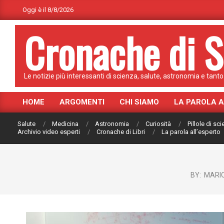
Skip
Oggi è il 8/8/2026
to
Cronache di S
content
Le notizie più interessanti di scienza, salute, astronomia e tanto 
HOME
ARGOMENTI
CHI SIAMO
LA PAROLA 
Primary
Navigation
Salute
Medicina
Astronomia
Curiosità
Pillole di sc
Menu
Archivio video esperti
Cronache di Libri
La parola all’esperto
BY:
MARI