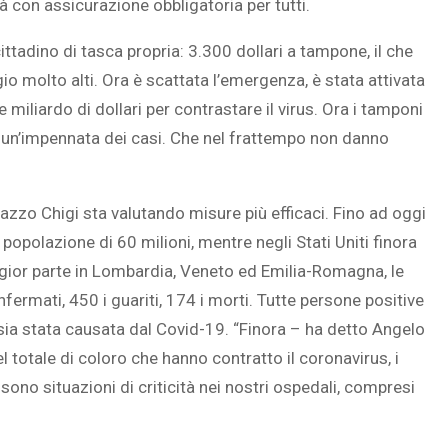
con assicurazione obbligatoria per tutti.
cittadino di tasca propria: 3.300 dollari a tampone, il che
io molto alti. Ora è scattata l’emergenza, è stata attivata
SOVRAPPESO E OBESIT
miliardo di dollari per contrastare il virus. Ora i tamponi
À CEREBRALE
INFANTILE ASSOCIATI A
a un’impennata dei casi. Che nel frattempo non danno
ELODIE CHE LE
ASSENZA DI FIGLI IN ET
IMMAGINANO
ADULTA
lazzo Chigi sta valutando misure più efficaci. Fino ad oggi
 popolazione di 60 milioni, mentre negli Stati Uniti finora
aggior parte in Lombardia, Veneto ed Emilia-Romagna, le
onfermati, 450 i guariti, 174 i morti. Tutte persone positive
sia stata causata dal Covid-19. “Finora – ha detto Angelo
l totale di coloro che hanno contratto il coronavirus, i
sono situazioni di criticità nei nostri ospedali, compresi