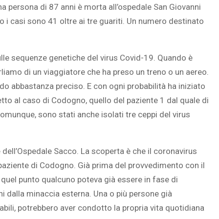
na persona di 87 anni è morta all’ospedale San Giovanni
i casi sono 41 oltre ai tre guariti. Un numero destinato
o sulle sequenze genetiche del virus Covid-19. Quando è
 parliamo di un viaggiatore che ha preso un treno o un aereo.
riodo abbastanza preciso. E con ogni probabilità ha iniziato
tto al caso di Codogno, quello del paziente 1 dal quale di
omunque, sono stati anche isolati tre ceppi del virus
 e dell’Ospedale Sacco. La scoperta è che il coronavirus
l paziente di Codogno. Già prima del provvedimento con il
 A quel punto qualcuno poteva già essere in fase di
ni dalla minaccia esterna. Una o più persone già
ili, potrebbero aver condotto la propria vita quotidiana