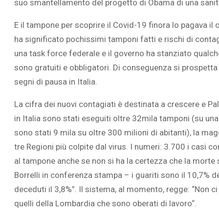
suo smantellamento del progetto di Obama di una sanità 
E il tampone per scoprire il Covid-19 finora lo pagava il 
ha significato pochissimi tamponi fatti e rischi di contag
una task force federale e il governo ha stanziato qualche 
L’ATTIVIT
sono gratuiti e obbligatori. Di conseguenza si prospett
RIVELA LE M
segni di pausa in Italia.
PERSONE 
La cifra dei nuovi contagiati è destinata a crescere e Pa
in Italia sono stati eseguiti oltre 32mila tamponi (su una
sono stati 9 mila su oltre 300 milioni di abitanti), la m
tre Regioni più colpite dal virus. I numeri: 3.700 i casi c
al tampone anche se non si ha la certezza che la morte 
Borrelli in conferenza stampa – i guariti sono il 10,7% de
deceduti il 3,8%”. Il sistema, al momento, regge: “Non ci 
quelli della Lombardia che sono oberati di lavoro“.