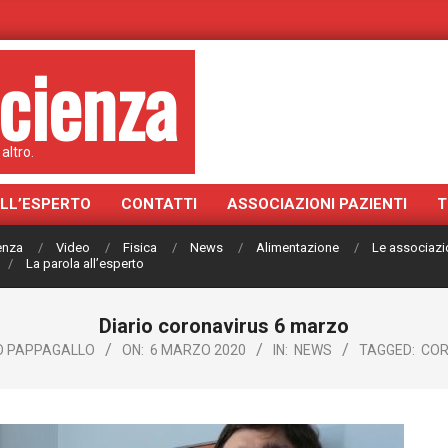
cienza
altro.
ALL’ESPERTO
CONTATTI
ASSOCIAZIONI PAZIENTI
T
ienza
Video
Fisica
News
Alimentazione
Le associazi
La parola all’esperto
Diario coronavirus 6 marzo
O PAPPAGALLO
ON:
6 MARZO 2020
IN:
NEWS
TAGGED:
COR