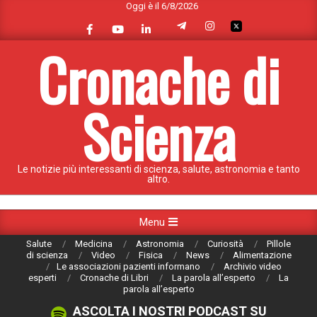
Oggi è il 6/8/2026
Skip
to
content
Cronache di
Scienza
Le notizie più interessanti di scienza, salute, astronomia e tanto
altro.
Primary
Menu
Navigation
Salute
Medicina
Astronomia
Curiosità
Pillole
Menu
di scienza
Video
Fisica
News
Alimentazione
Le associazioni pazienti informano
Archivio video
esperti
Cronache di Libri
La parola all’esperto
La
parola all’esperto
ASCOLTA I NOSTRI PODCAST SU