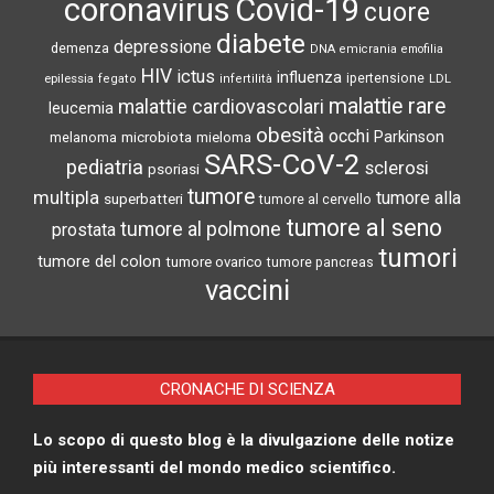
coronavirus
Covid-19
cuore
diabete
depressione
demenza
DNA
emicrania
emofilia
HIV
ictus
influenza
epilessia
ipertensione
LDL
fegato
infertilità
malattie rare
malattie cardiovascolari
leucemia
obesità
occhi
microbiota
Parkinson
melanoma
mieloma
SARS-CoV-2
pediatria
sclerosi
psoriasi
tumore
multipla
tumore alla
superbatteri
tumore al cervello
tumore al seno
tumore al polmone
prostata
tumori
tumore del colon
tumore ovarico
tumore pancreas
vaccini
CRONACHE DI SCIENZA
Lo scopo di questo blog è la divulgazione delle notize
più interessanti del mondo medico scientifico.