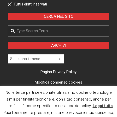
(c) Tutti i diritti riservati
CERCA NEL SITO
Search
ARCHIVI
Archivi
Pagina Privacy Policy
Modifica consenso cookies
Noi e terze parti selezionate utilizziamo cookie o tecnologie
CI TROVI ANCHE SU
simili per finalità tecniche e, con il tuo consenso, anche per
altre finalità come specificato nella cookie policy.
Leggi tutto
Puoi liberamente prestare, rifiutare o revocare il tuo consenso,