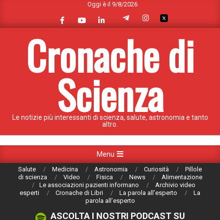
Oggi è il 9/8/2026
Skip
to
content
Cronache di
Scienza
Le notizie più interessanti di scienza, salute, astronomia e tanto
altro.
Primary
Menu
Navigation
Salute
Medicina
Astronomia
Curiosità
Pillole
Menu
di scienza
Video
Fisica
News
Alimentazione
Le associazioni pazienti informano
Archivio video
esperti
Cronache di Libri
La parola all’esperto
La
parola all’esperto
ASCOLTA I NOSTRI PODCAST SU