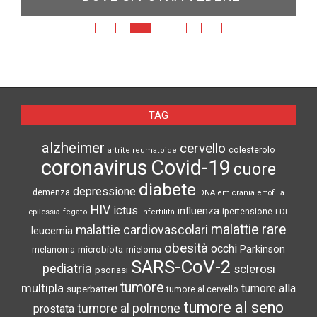
E
N
TAG
alzheimer
cervello
colesterolo
artrite reumatoide
coronavirus
Covid-19
cuore
diabete
depressione
demenza
DNA
emicrania
emofilia
HIV
ictus
influenza
epilessia
ipertensione
LDL
fegato
infertilità
malattie rare
malattie cardiovascolari
leucemia
obesità
occhi
microbiota
Parkinson
melanoma
mieloma
SARS-CoV-2
pediatria
sclerosi
psoriasi
tumore
multipla
tumore alla
superbatteri
tumore al cervello
tumore al seno
tumore al polmone
prostata