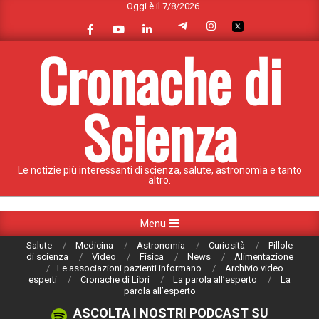
Oggi è il 7/8/2026
Skip
to
content
Cronache di
Scienza
Le notizie più interessanti di scienza, salute, astronomia e tanto
altro.
Primary
Menu
Navigation
Salute
Medicina
Astronomia
Curiosità
Pillole
Menu
di scienza
Video
Fisica
News
Alimentazione
Le associazioni pazienti informano
Archivio video
esperti
Cronache di Libri
La parola all’esperto
La
parola all’esperto
ASCOLTA I NOSTRI PODCAST SU