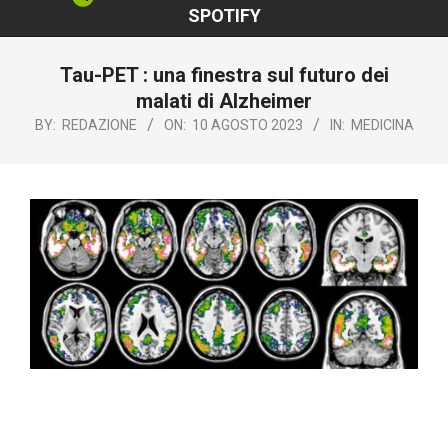
SPOTIFY
Tau-PET : una finestra sul futuro dei
malati di Alzheimer
BY:
REDAZIONE
ON:
10 AGOSTO 2023
IN:
MEDICINA