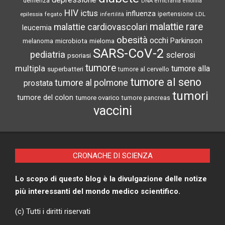
demenza
DNA
emicrania
emofilia
HIV
ictus
influenza
epilessia
ipertensione
LDL
fegato
infertilità
malattie rare
malattie cardiovascolari
leucemia
obesità
occhi
microbiota
Parkinson
melanoma
mieloma
SARS-CoV-2
pediatria
sclerosi
psoriasi
tumore
multipla
tumore alla
superbatteri
tumore al cervello
tumore al seno
tumore al polmone
prostata
tumori
tumore del colon
tumore ovarico
tumore pancreas
vaccini
CRONACHE DI SCIENZA
Lo scopo di questo blog è la divulgazione delle notize
più interessanti del mondo medico scientifico.
(c) Tutti i diritti riservati