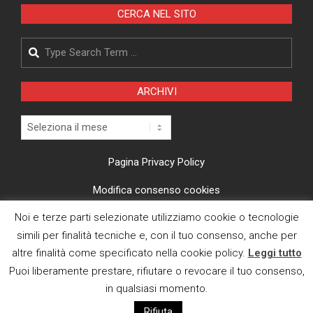
CERCA NEL SITO
Search
ARCHIVI
Archivi
Pagina Privacy Policy
Modifica consenso cookies
Noi e terze parti selezionate utilizziamo cookie o tecnologie
CI TROVI ANCHE SU
simili per finalità tecniche e, con il tuo consenso, anche per
altre finalità come specificato nella cookie policy.
Leggi tutto
Puoi liberamente prestare, rifiutare o revocare il tuo consenso,
in qualsiasi momento.
Rifiuta