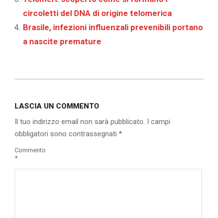
circoletti del DNA di origine telomerica
Brasile, infezioni influenzali prevenibili portano
a nascite premature
2021-
01-
LASCIA UN COMMENTO
21
Il tuo indirizzo email non sarà pubblicato.
I campi
obbligatori sono contrassegnati
*
Commento
*