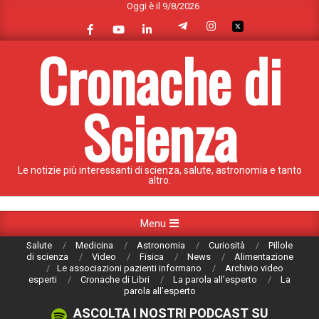
Oggi è il 9/8/2026
Skip
to
content
Cronache di
Scienza
Le notizie più interessanti di scienza, salute, astronomia e tanto
altro.
Primary
Menu
Navigation
Salute
Medicina
Astronomia
Curiosità
Pillole
Menu
di scienza
Video
Fisica
News
Alimentazione
Le associazioni pazienti informano
Archivio video
esperti
Cronache di Libri
La parola all’esperto
La
parola all’esperto
ASCOLTA I NOSTRI PODCAST SU