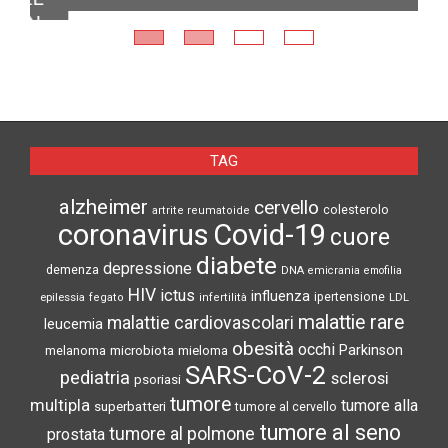
N
TAG
alzheimer
cervello
colesterolo
artrite reumatoide
coronavirus
Covid-19
cuore
diabete
depressione
demenza
DNA
emicrania
emofilia
HIV
ictus
influenza
epilessia
ipertensione
LDL
fegato
infertilità
malattie rare
malattie cardiovascolari
leucemia
obesità
occhi
microbiota
Parkinson
melanoma
mieloma
SARS-CoV-2
pediatria
sclerosi
psoriasi
tumore
multipla
tumore alla
superbatteri
tumore al cervello
tumore al seno
tumore al polmone
prostata