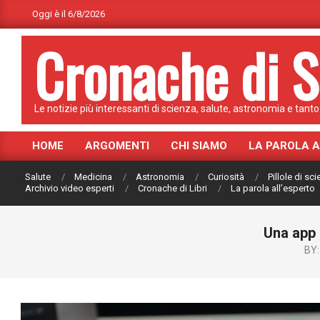
Skip
Oggi è il 6/8/2026
to
Cronache di S
content
Le notizie più interessanti di scienza, salute, astronomia e tanto 
HOME
ARGOMENTI
CHI SIAMO
LA PAROLA 
Primary
Navigation
Salute
Medicina
Astronomia
Curiosità
Pillole di sc
Menu
Archivio video esperti
Cronache di Libri
La parola all’esperto
Una app 
BY: