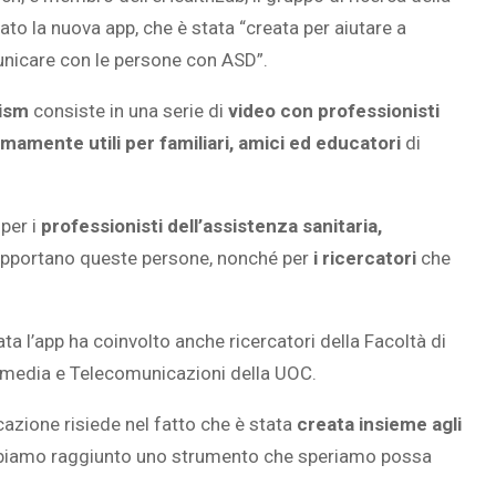
to la nuova app, che è stata “creata per aiutare a
nicare con le persone con ASD”.
ism
consiste in una serie di
video con professionisti
SOVRAPPESO E OBESIT
mamente utili per familiari, amici ed educatori
di
À CEREBRALE
INFANTILE ASSOCIATI A
ELODIE CHE LE
ASSENZA DI FIGLI IN ET
IMMAGINANO
ADULTA
per i
professionisti dell’assistenza sanitaria,
upportano queste persone, nonché per
i ricercatori
che
ata l’app ha coinvolto anche ricercatori della
Facoltà di
timedia e Telecomunicazioni della UOC.
icazione risiede nel fatto che è stata
creata insieme agli
abbiamo raggiunto uno strumento che speriamo possa