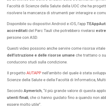
Facoltà di Scienze della Salute della UOC che ha progetta
risolvere la mancanza di strumenti per interagire e
comu
Disponibile su dispositivi Android e iOS, l’app
TEAppAut
accreditati
del Parc Taulí che potrebbero rivelarsi
estre
L’ATTIVIT
RIVELA LE M
persone con ASD.
PERSONE 
Questi video possono anche servire come risorsa vitale 
dell’istruzione e delle risorse umane
che trattano o s
conducono studi sulla condizione.
Il progetto
AUTAPP
nell’ambito del quale è stata svilupp
Scienze della Salute
e della
Facoltà di Informatica, Mul
Secondo
Aymerich
, “il più grande valore di questa appl
utenti finali
, che ci hanno guidato fino a quando non 
essere molto utile”.