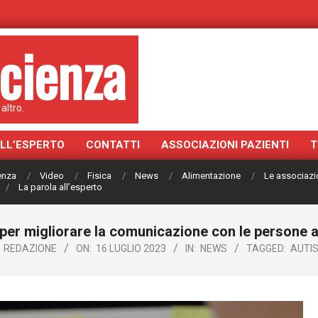
cienza
altro.
ALL’ESPERTO
CONTATTI
ASSOCIAZIONI PAZIENTI
T
ienza
Video
Fisica
News
Alimentazione
Le associazi
La parola all’esperto
per migliorare la comunicazione con le persone a
REDAZIONE
ON:
16 LUGLIO 2023
IN:
NEWS
TAGGED:
AUTI