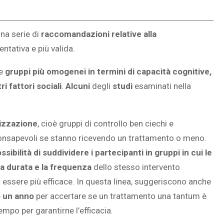
na serie di
raccomandazioni relative alla
ntativa e più valida.
e
gruppi più omogenei in termini di capacità cognitive,
i fattori sociali
.
Alcuni
degli
studi
esaminati nella
.
izzazione
, cioè gruppi di controllo ben ciechi e
onsapevoli se stanno ricevendo un trattamento o meno.
ssibilità di suddividere i partecipanti in gruppi in cui le
la durata e la frequenza
dello stesso intervento
 essere più efficace. In questa linea, suggeriscono anche
o un anno
per accertare se un trattamento una tantum è
empo per garantirne l’efficacia.