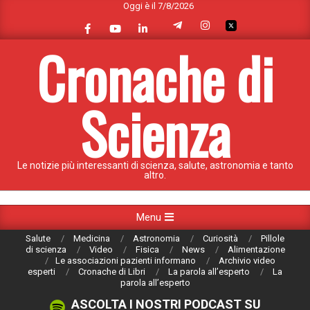
Oggi è il 7/8/2026
Skip
to
content
Cronache di
Scienza
Le notizie più interessanti di scienza, salute, astronomia e tanto
altro.
Primary
Menu
Navigation
Salute
Medicina
Astronomia
Curiosità
Pillole
Menu
di scienza
Video
Fisica
News
Alimentazione
Le associazioni pazienti informano
Archivio video
esperti
Cronache di Libri
La parola all’esperto
La
parola all’esperto
ASCOLTA I NOSTRI PODCAST SU