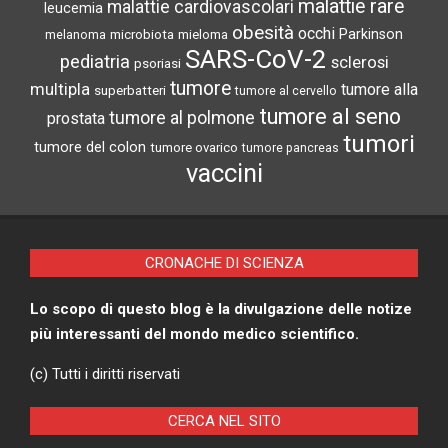
malattie rare
malattie cardiovascolari
leucemia
obesità
occhi
microbiota
Parkinson
melanoma
mieloma
SARS-CoV-2
pediatria
sclerosi
psoriasi
tumore
multipla
tumore alla
superbatteri
tumore al cervello
tumore al seno
tumore al polmone
prostata
tumori
tumore del colon
tumore ovarico
tumore pancreas
vaccini
CRONACHE DI SCIENZA
Lo scopo di questo blog è la divulgazione delle notize
più interessanti del mondo medico scientifico.
(c) Tutti i diritti riservati
CERCA NEL SITO