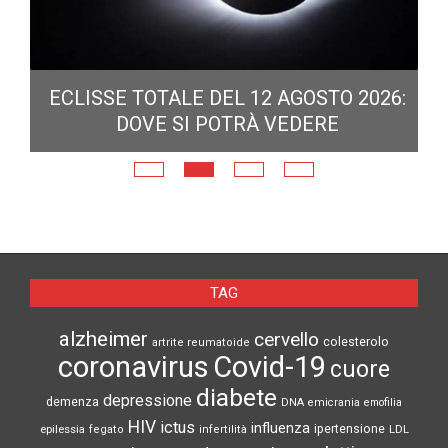
ECLISSE TOTALE DEL 12 AGOSTO 2026:
DOVE SI POTRÀ VEDERE
E
N
TAG
alzheimer
cervello
colesterolo
artrite reumatoide
coronavirus
Covid-19
cuore
diabete
depressione
demenza
DNA
emicrania
emofilia
HIV
ictus
influenza
epilessia
ipertensione
LDL
fegato
infertilità