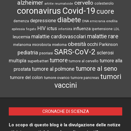
alzheimer
cervello
colesterolo
artrite reumatoide
coronavirus
Covid-19
cuore
diabete
depressione
demenza
DNA
emicrania
emofilia
HIV
ictus
influenza
epilessia
ipertensione
LDL
fegato
infertilità
malattie rare
malattie cardiovascolari
leucemia
obesità
occhi
microbiota
Parkinson
melanoma
mieloma
SARS-CoV-2
pediatria
sclerosi
psoriasi
tumore
multipla
tumore alla
superbatteri
tumore al cervello
tumore al seno
tumore al polmone
prostata
tumori
tumore del colon
tumore ovarico
tumore pancreas
vaccini
CRONACHE DI SCIENZA
Lo scopo di questo blog è la divulgazione delle notize