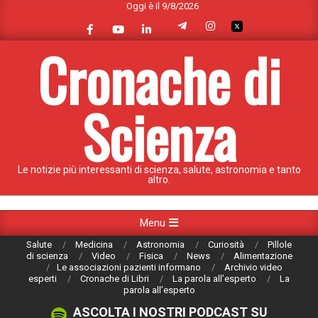
Oggi è il 9/8/2026
Skip
to
content
Cronache di
Scienza
Le notizie più interessanti di scienza, salute, astronomia e tanto
altro.
Primary
Menu
Navigation
Salute
Medicina
Astronomia
Curiosità
Pillole
Menu
di scienza
Video
Fisica
News
Alimentazione
Le associazioni pazienti informano
Archivio video
esperti
Cronache di Libri
La parola all’esperto
La
parola all’esperto
ASCOLTA I NOSTRI PODCAST SU