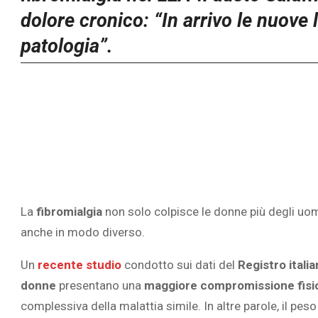
dolore cronico: “In arrivo le nuove 
patologia”.
L’ATTIVIT
RIVELA LE M
PERSONE 
La
fibromialgia
non solo colpisce le donne più degli uom
anche in modo diverso.
Un
recente studio
condotto sui dati del
Registro italia
donne
presentano una
maggiore compromissione fisi
complessiva della malattia simile. In altre parole, il peso