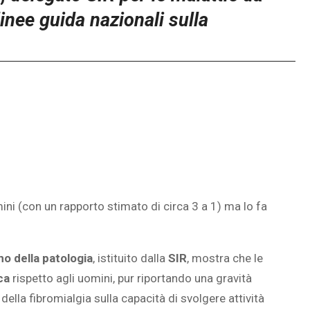
linee guida nazionali sulla
À CEREBRALE
ELODIE CHE LE
IMMAGINANO
ini (con un rapporto stimato di circa 3 a 1) ma lo fa
ECLISSE TOTALE DEL 12
AGOSTO 2026: DOVE SI
POTRÀ VEDERE
no della patologia
, istituito dalla
SIR
, mostra che le
ca
rispetto agli uomini, pur riportando una gravità
 della fibromialgia sulla capacità di svolgere attività