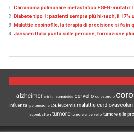
Carcinoma polmonare metastatico EGFR-mutato: la 
Diabete tipo 1: pazienti sempre più hi-tech, il 17%
Malattie eosinofile, la terapia di precisione si fa 
Janssen Italia punta sulle persone, formazione pl
2026-
05-
11
coro
alzheimer
cervello
colesterolo
artrite reumatoide
malattie cardiovascolari
influenza
leucemia
ipertensione
LDL
tumore
tumore alla pr
superbatteri
tumore al cervello