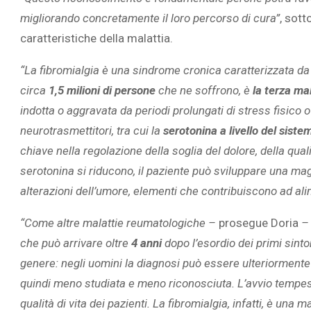
migliorando concretamente il loro percorso di cura”
, sott
caratteristiche della malattia.
“La fibromialgia è una sindrome cronica caratterizzata da
circa
1,5 milioni di persone
che ne soffrono, è
la terza mal
indotta o aggravata da periodi prolungati di stress fisico 
neurotrasmettitori, tra cui la
serotonina a livello del sist
chiave nella regolazione della soglia del dolore, della quali
serotonina si riducono, il paziente può sviluppare una mag
alterazioni dell’umore, elementi che contribuiscono ad alim
“Come altre malattie reumatologiche –
prosegue Doria
– 
che può arrivare oltre
4 anni
dopo l’esordio dei primi sinto
genere: negli uomini la diagnosi può essere ulteriormente r
quindi meno studiata e meno riconosciuta. L’avvio tempest
qualità di vita dei pazienti. La fibromialgia, infatti, è una