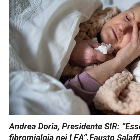
Andrea Doria, Presidente SIR: “Esse
fibromialgia nei LEA”.Fausto Salaffi