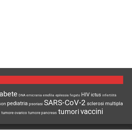
iabete
HIV
ictus
epilessia
DNA
emicrania
emofilia
fegato
infertilità
SARS-CoV-2
pediatria
sclerosi multipla
son
psoriasi
vaccini
tumori
tumore ovarico
tumore pancreas