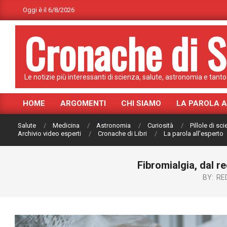
Skip
Oggi è il 6/8/2026
to
Cronache di S
content
Le notizie più interessanti di scienza, salute, astronomia e tanto 
HOME
ARGOMENTI
CHI SIAMO
LA PAROLA 
Primary
Navigation
Salute
Medicina
Astronomia
Curiosità
Pillole di sc
Menu
Archivio video esperti
Cronache di Libri
La parola all’esperto
Fibromialgia, dal r
BY:
RE