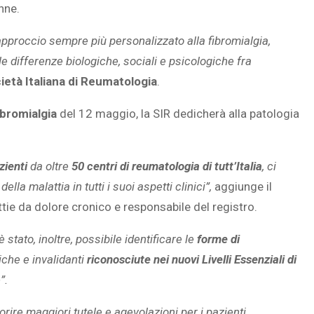
nne.
approccio sempre più personalizzato alla fibromialgia,
e differenze biologiche, sociali e psicologiche fra
O E OBESITÀ
ietà Italiana di Reumatologia
.
ASSOCIATI AD
 FIGLI IN ETÀ
ibromialgia
del 12 maggio, la SIR dedicherà alla patologia
ULTA
zienti
da oltre
50 centri di reumatologia di tutt’Italia
, ci
la malattia in tutti i suoi aspetti clinici”,
aggiunge il
ttie da dolore cronico e responsabile del registro.
stato, inoltre, possibile identificare le
forme di
iche e invalidanti
riconosciute nei nuovi Livelli Essenziali di
”.
re maggiori tutele e agevolazioni per i pazienti,