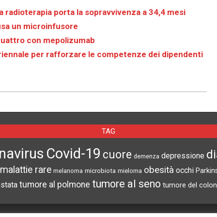
radioterapia porta la sopravvivenza a 34,4 mesi
 usa un microinfusore
in quattro con mepolizumab
uriennale per rafforzare le competenze dei dipendenti
TAG
navirus
Covid-19
d
cuore
depressione
demenza
malattie rare
obesità
occhi
microbiota
Parkin
melanoma
mieloma
tumore al seno
tumore al polmone
ostata
tumore del colon