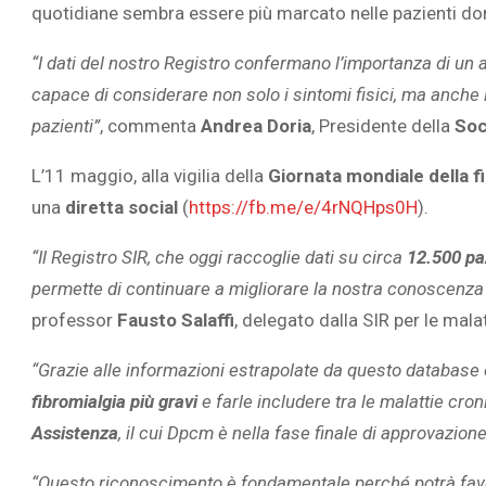
quotidiane sembra essere più marcato nelle pazienti do
“I dati del nostro Registro confermano l’importanza di un 
capace di considerare non solo i sintomi fisici, ma anche l
SOVRAPPES
pazienti”
, commenta
Andrea Doria
, Presidente della
Soc
INFANTILE 
ASSENZA DI
L’11 maggio, alla vigilia della
Giornata mondiale della f
AD
una
diretta social
(
https://fb.me/e/4rNQHps0H
).
“Il Registro SIR, che oggi
raccoglie dati su circa
12.500 pa
permette di continuare a migliorare la nostra conoscenza del
professor
Fausto Salaffi
, delegato dalla SIR per le mala
“Grazie alle informazioni estrapolate da questo database è 
fibromialgia più gravi
e farle includere tra le malattie cron
Assistenza
, il cui Dpcm è nella fase finale di approvazione
“Questo riconoscimento è fondamentale perché potrà favori