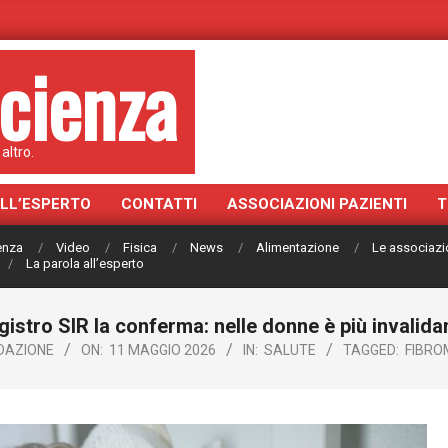
cienza
altro.
ALL’ESPERTO
CONTATTI
ASSOCIAZIONI PAZIENTI
T
ienza
Video
Fisica
News
Alimentazione
Le associazi
La parola all’esperto
egistro SIR la conferma: nelle donne è più invalida
DAZIONE
ON:
11 MAGGIO 2026
IN:
SALUTE
TAGGED:
FIBRO