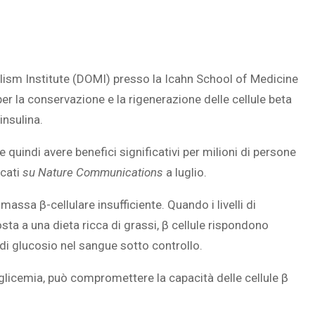
olism Institute (DOMI) presso la Icahn School of Medicine
per la conservazione e la rigenerazione delle cellule beta
insulina.
e quindi avere benefici significativi per milioni di persone
ati ‎
‎su Nature Communications‎
‎ a luglio.‎
massa β-cellulare insufficiente. Quando i livelli di
ta a una dieta ricca di grassi, β cellule rispondono
i di glucosio nel sangue sotto controllo.
licemia, può compromettere la capacità delle cellule β