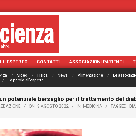
cienza
altro.
ALL’ESPERTO
CONTATTI
ASSOCIAZIONI PAZIENTI
T
ienza
Video
Fisica
News
Alimentazione
Le associazi
La parola all’esperto
 un potenziale bersaglio per il trattamento del diabe
REDAZIONE
ON:
8 AGOSTO 2022
IN:
MEDICINA
TAGGED:
DI