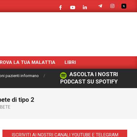
ROVA LA TUA MALATTIA
LIBRI
ASCOLTA I NOSTRI
oni pazienti informano
PODCAST SU SPOTIFY
te di tipo 2‎
ABETE
ISCRIVITI AI NOSTRI CANALI YOUTUBE E TELEGRAM