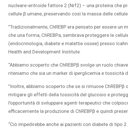
nucleare-eritroide fattore 2 (Nrf2) – una proteina che pr
cellule β umane, preservando così la massa delle cellule 
‎”Tradizionalmente, ChREBP era pensato per essere un m
che una forma, ChREBPa, sembrava proteggere le cellule
(endocrinologia, diabete e malattie ossee) presso Icah
Health and Development Institute.
“Abbiamo scoperto che ChREBPβ svolge un ruolo chiave ne
riteniamo che sia un marker di iperglicemia e tossicità de
‎”Inoltre, abbiamo scoperto che se si rimuove ChREBPβ o
mitigare gli effetti della tossicità del glucosio e prot
l’opportunità di sviluppare agenti terapeutici che col
efficacemente la produzione di ChREBPβ e quindi preserv
“Ciò impedirebbe anche ai pazienti con diabete di tipo 2 