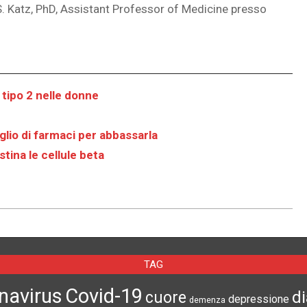
a S. Katz, PhD, Assistant Professor of Medicine presso
 tipo 2 nelle donne
glio di farmaci per abbassarla
stina le cellule beta
TAG
navirus
Covid-19
d
cuore
depressione
demenza