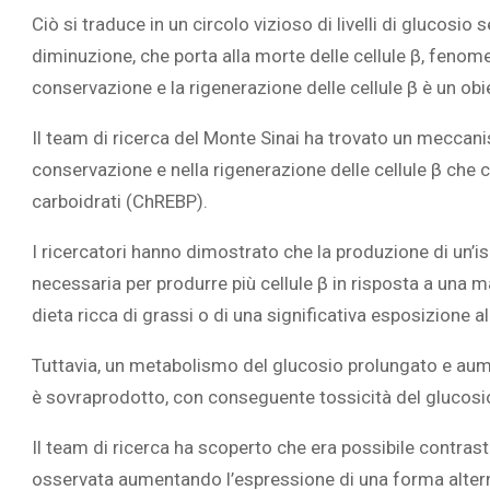
Ciò si traduce in un circolo vizioso di livelli di glucosi
diminuzione, che porta alla morte delle cellule β, fenom
conservazione e la rigenerazione delle cellule β è un obiet
‎Il team di ricerca del Monte Sinai ha trovato un mecca
L’ATTIVIT
conservazione e nella rigenerazione delle cellule β che 
RIVELA LE M
PERSONE 
carboidrati (ChREBP).
I ricercatori hanno dimostrato che la produzione di un’i
necessaria per produrre più cellule β in risposta a una 
dieta ricca di grassi o di una significativa esposizione a
Tuttavia, un metabolismo del glucosio prolungato e aum
è sovraprodotto, con conseguente tossicità del glucosio 
‎Il team di ricerca ha scoperto che era possibile contrast
osservata aumentando l’espressione di una forma alterna