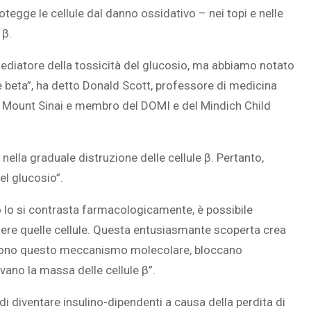
otegge le cellule dal danno ossidativo – nei topi e nelle
β.‎
ediatore della tossicità del glucosio, ma abbiamo notato
 beta”, ha detto Donald Scott, professore di medicina
n Mount Sinai e membro del DOMI e del Mindich Child
lla graduale distruzione delle cellule β. Pertanto,
l glucosio”.‎
 lo si contrasta farmacologicamente, è possibile
eggere quelle cellule. Questa entusiasmante scoperta crea
piscono questo meccanismo molecolare, bloccano
ano la massa delle cellule β”.
di diventare insulino-dipendenti a causa della perdita di