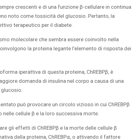
o sempre crescenti e di una funzione β-cellulare in continua
eno noto come tossicità del glucosio. Pertanto, la
tivo terapeutico per il diabete.‎
SOVRAPPESO E OBESIT
nismo molecolare che sembra essere coinvolto nella
À CEREBRALE
INFANTILE ASSOCIATI A
coinvolgono la proteina legante l’elemento di risposta dei
ELODIE CHE LE
ASSENZA DI FIGLI IN ET
IMMAGINANO
ADULTA
soforma iperattiva di questa proteina, ChREBPβ, è
maggiore domanda di insulina nel corpo a causa di una
l glucosio.
entato può provocare un circolo vizioso in cui ChREBPβ
nelle cellule β e la loro successiva morte.‎
are gli effetti di ChREBPβ e la morte delle cellule β
tiva della proteina, ChREBP⍺, o attivando il fattore