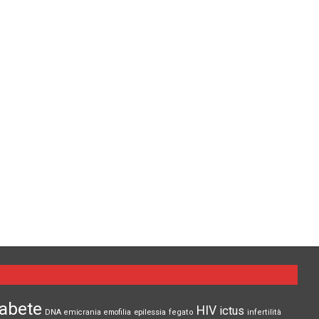
iabete
HIV
ictus
epilessia
DNA
emicrania
emofilia
fegato
infertilità