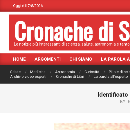
Skip
Oggi è il 7/8/2026
to
Cronache di S
content
Le notizie più interessanti di scienza, salute, astronomia e tanto 
HOME
ARGOMENTI
CHI SIAMO
LA PAROLA 
Primary
Navigation
Salute
Medicina
Astronomia
Curiosità
Pillole di sc
Menu
Archivio video esperti
Cronache di Libri
La parola all’esperto
Identificato
BY: