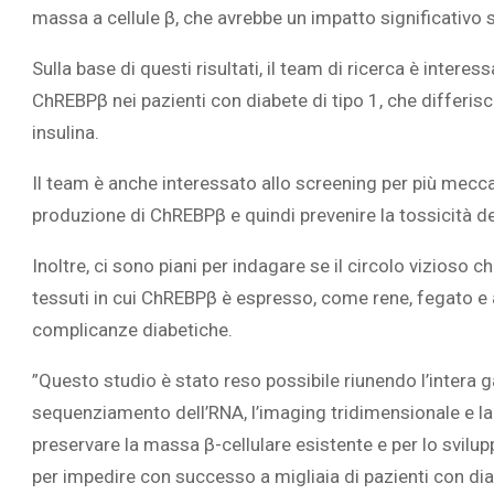
massa a cellule β, che avrebbe un impatto significativo sui 
‎Sulla base di questi risultati, il team di ricerca è inter
ChREBPβ nei pazienti con diabete di tipo 1, che differisc
insulina.
Il team è anche interessato allo screening per più mecca
produzione di ChREBPβ e quindi prevenire la tossicità de
Inoltre, ci sono piani per indagare se il circolo vizioso ch
tessuti in cui ChREBPβ è espresso, come rene, fegato e a
complicanze diabetiche.‎
‎”Questo studio è stato reso possibile riunendo l’inter
sequenziamento dell’RNA, l’imaging tridimensionale e la 
preservare la massa β-cellulare esistente e per lo svilup
per impedire con successo a migliaia di pazienti con dia