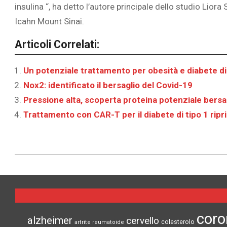
insulina “, ha detto l’autore principale dello studio Lior
Icahn Mount Sinai.‎
Articoli Correlati:
Un potenziale trattamento per obesità e diabete di
Nox2: identificato il bersaglio del Covid-19
Pressione alta, scoperta proteina potenziale bersa
Trattamento con CAR-T per il diabete di tipo 1 ripri
2022-
08-
08
coro
alzheimer
cervello
colesterolo
artrite reumatoide