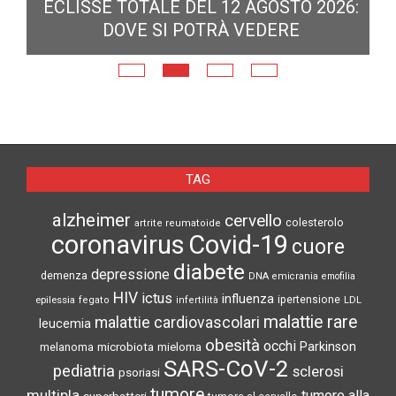
ECLISSE TOTALE DEL 12 AGOSTO 2026:
DOVE SI POTRÀ VEDERE
E
N
TAG
alzheimer
cervello
colesterolo
artrite reumatoide
coronavirus
Covid-19
cuore
diabete
depressione
demenza
DNA
emicrania
emofilia
HIV
ictus
influenza
epilessia
ipertensione
LDL
fegato
infertilità
malattie rare
malattie cardiovascolari
leucemia
obesità
occhi
microbiota
Parkinson
melanoma
mieloma
SARS-CoV-2
pediatria
sclerosi
psoriasi
tumore
multipla
tumore alla