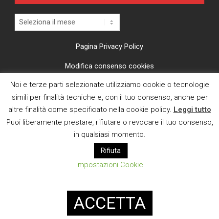
Archivi
Pagina Privacy Policy
Modifica consenso cookies
Noi e terze parti selezionate utilizziamo cookie o tecnologie
CI TROVI ANCHE SU
simili per finalità tecniche e, con il tuo consenso, anche per
altre finalità come specificato nella cookie policy.
Leggi tutto
Puoi liberamente prestare, rifiutare o revocare il tuo consenso,
in qualsiasi momento.
Rifiuta
E MAIL
Impostazioni Cookie
Designed using
Magazine News Byte
. Powered by
WordPress
.
ACCETTA