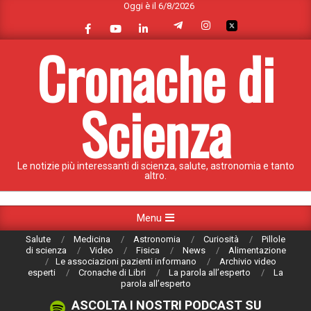
Oggi è il 6/8/2026
Skip
to
content
Cronache di
Scienza
Le notizie più interessanti di scienza, salute, astronomia e tanto
altro.
Primary
Menu
Navigation
Salute
Medicina
Astronomia
Curiosità
Pillole
Menu
di scienza
Video
Fisica
News
Alimentazione
Le associazioni pazienti informano
Archivio video
esperti
Cronache di Libri
La parola all’esperto
La
parola all’esperto
ASCOLTA I NOSTRI PODCAST SU