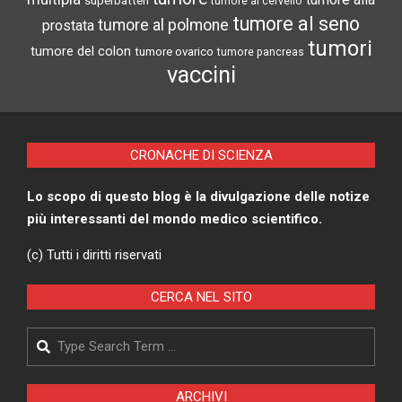
superbatteri
tumore al cervello
tumore al seno
tumore al polmone
prostata
tumori
tumore del colon
tumore ovarico
tumore pancreas
vaccini
CRONACHE DI SCIENZA
Lo scopo di questo blog è la divulgazione delle notize
più interessanti del mondo medico scientifico.
(c) Tutti i diritti riservati
CERCA NEL SITO
Search
ARCHIVI