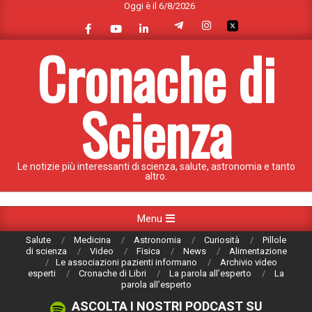
Oggi è il 6/8/2026
Skip
to
content
Cronache di
Scienza
Le notizie più interessanti di scienza, salute, astronomia e tanto
altro.
Primary
Menu
Navigation
Salute
Medicina
Astronomia
Curiosità
Pillole
Menu
di scienza
Video
Fisica
News
Alimentazione
Le associazioni pazienti informano
Archivio video
esperti
Cronache di Libri
La parola all’esperto
La
parola all’esperto
ASCOLTA I NOSTRI PODCAST SU