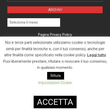
ARCHIVI
Archivi
Pagina Privacy Policy
Noi e terze parti selezionate utilizziamo cookie o tecnologie
Modifica consenso cookies
simili per finalità tecniche e, con il tuo consenso, anche per
altre finalità come specificato nella cookie policy.
Leggi tutto
CI TROVI ANCHE SU
Puoi liberamente prestare, rifiutare o revocare il tuo consenso,
in qualsiasi momento.
Rifiuta
Impostazioni Cookie
E MAIL
ACCETTA
Designed using
Magazine News Byte
. Powered by
WordPress
.