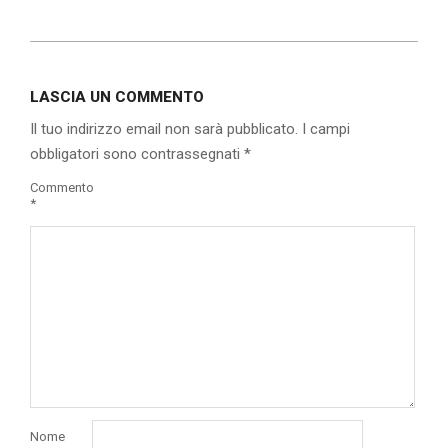
2020-
02-
LASCIA UN COMMENTO
26
Il tuo indirizzo email non sarà pubblicato.
I campi
obbligatori sono contrassegnati
*
Commento
*
Nome