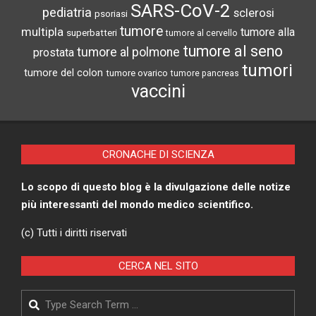
SARS-CoV-2
pediatria
sclerosi
psoriasi
tumore
multipla
tumore alla
superbatteri
tumore al cervello
tumore al seno
tumore al polmone
prostata
tumori
tumore del colon
tumore ovarico
tumore pancreas
vaccini
CRONACHE DI SCIENZA
Lo scopo di questo blog è la divulgazione delle notize
più interessanti del mondo medico scientifico.
(c) Tutti i diritti riservati
CERCA NEL SITO
Search