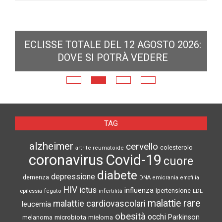
E
ECLISSE TOTALE DEL 12 AGOSTO 2026:
N
DOVE SI POTRÀ VEDERE
TAG
alzheimer
cervello
colesterolo
artrite reumatoide
coronavirus
Covid-19
cuore
diabete
depressione
demenza
DNA
emicrania
emofilia
HIV
ictus
influenza
epilessia
ipertensione
LDL
fegato
infertilità
malattie rare
malattie cardiovascolari
leucemia
obesità
occhi
microbiota
Parkinson
melanoma
mieloma