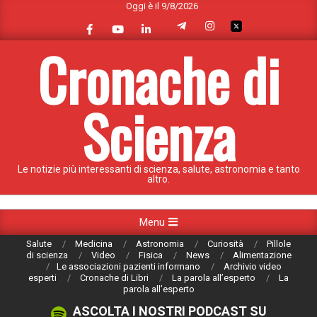
Oggi è il 9/8/2026
Skip
to
content
Cronache di
Scienza
Le notizie più interessanti di scienza, salute, astronomia e tanto
altro.
Primary
Menu
Navigation
Salute
Medicina
Astronomia
Curiosità
Pillole
Menu
di scienza
Video
Fisica
News
Alimentazione
Le associazioni pazienti informano
Archivio video
esperti
Cronache di Libri
La parola all’esperto
La
parola all’esperto
ASCOLTA I NOSTRI PODCAST SU