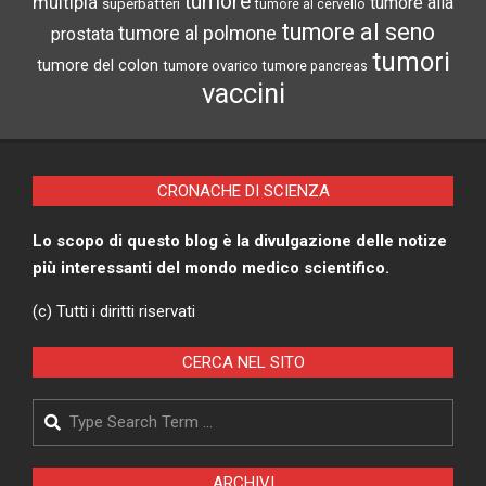
tumore
multipla
tumore alla
superbatteri
tumore al cervello
tumore al seno
tumore al polmone
prostata
tumori
tumore del colon
tumore ovarico
tumore pancreas
vaccini
CRONACHE DI SCIENZA
Lo scopo di questo blog è la divulgazione delle notize
più interessanti del mondo medico scientifico.
(c) Tutti i diritti riservati
CERCA NEL SITO
Search
ARCHIVI