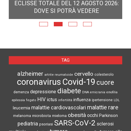
ECLISSE TOTALE DEL 12 AGOSTO 2026:
DOVE SI POTRÀ VEDERE
E
N
TAG
alzheimer
cervello
colesterolo
artrite reumatoide
coronavirus
Covid-19
cuore
diabete
depressione
demenza
DNA
emicrania
emofilia
HIV
ictus
influenza
epilessia
ipertensione
LDL
fegato
infertilità
malattie rare
malattie cardiovascolari
leucemia
obesità
occhi
microbiota
Parkinson
melanoma
mieloma
SARS-CoV-2
pediatria
sclerosi
psoriasi