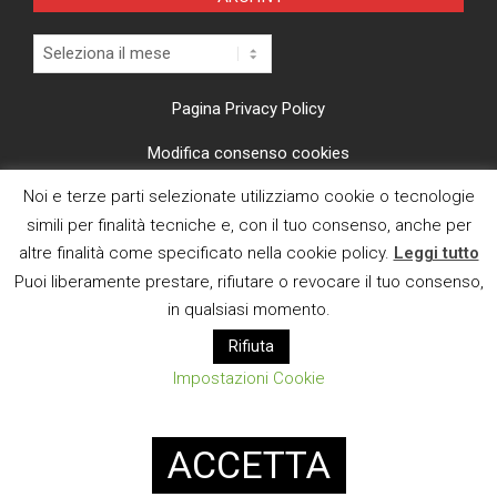
Archivi
Pagina Privacy Policy
Modifica consenso cookies
Noi e terze parti selezionate utilizziamo cookie o tecnologie
CI TROVI ANCHE SU
simili per finalità tecniche e, con il tuo consenso, anche per
altre finalità come specificato nella cookie policy.
Leggi tutto
Puoi liberamente prestare, rifiutare o revocare il tuo consenso,
in qualsiasi momento.
Rifiuta
E MAIL
Impostazioni Cookie
Designed using
Magazine News Byte
. Powered by
WordPress
.
ACCETTA