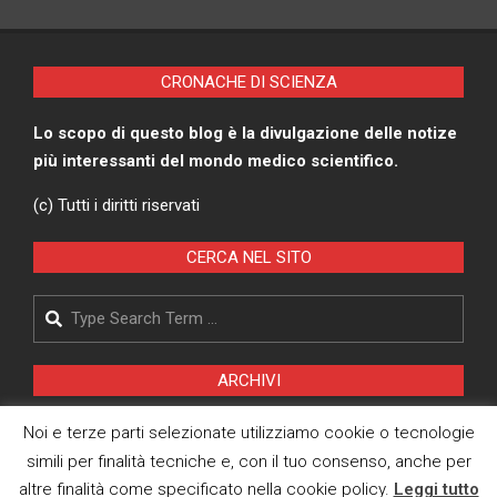
CRONACHE DI SCIENZA
Lo scopo di questo blog è la divulgazione delle notize
più interessanti del mondo medico scientifico.
(c) Tutti i diritti riservati
CERCA NEL SITO
Search
ARCHIVI
Archivi
Noi e terze parti selezionate utilizziamo cookie o tecnologie
simili per finalità tecniche e, con il tuo consenso, anche per
altre finalità come specificato nella cookie policy.
Leggi tutto
Pagina Privacy Policy