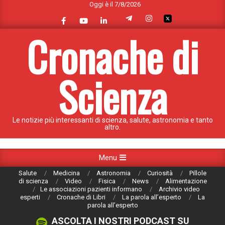
Oggi è il 7/8/2026
Skip
to
content
Cronache di
Scienza
Le notizie più interessanti di scienza, salute, astronomia e tanto
altro.
Primary
Menu
Navigation
Salute
Medicina
Astronomia
Curiosità
Pillole
Menu
di scienza
Video
Fisica
News
Alimentazione
Le associazioni pazienti informano
Archivio video
esperti
Cronache di Libri
La parola all’esperto
La
parola all’esperto
ASCOLTA I NOSTRI PODCAST SU