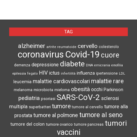
TAG
alzheimer
cervello
colesterolo
artrite reumatoide
coronavirus
Covid-19
cuore
diabete
depressione
demenza
DNA
emicrania
emofilia
HIV
ictus
influenza
epilessia
ipertensione
LDL
fegato
infertilità
malattie rare
malattie cardiovascolari
leucemia
obesità
occhi
microbiota
Parkinson
melanoma
mieloma
SARS-CoV-2
pediatria
sclerosi
psoriasi
tumore
multipla
tumore alla
superbatteri
tumore al cervello
tumore al seno
tumore al polmone
prostata
tumori
tumore del colon
tumore ovarico
tumore pancreas
vaccini