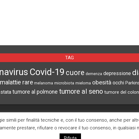
TAG
navirus
Covid-19
d
cuore
depressione
demenza
malattie rare
obesità
occhi
microbiota
Parkin
melanoma
mieloma
tumore al seno
tumore al polmone
ostata
tumore del colon
CERCA NEL SITO
ARCHIVI
e simili per finalità tecniche e, con il tuo consenso, anche per alt
ramente prestare, rifiutare o revocare il tuo consenso, in qualsias
Archivi
Rifiuta