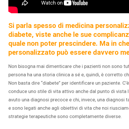
Si parla spesso di medicina personaliz
diabete, viste anche le sue complicanz
L’ATTIVIT
quale non poter prescindere. Ma in c
RIVELA LE M
personalizzato può essere davvero mes
PERSONE 
Non bisogna mai dimenticare che i pazienti non sono tut
persona ha una storia clinica a sé e, quindi, è corretto
Non basta dire “diabete” per identificare un paziente. C’è c
conduce uno stile di vita attivo anche dal punto di vista l
avuto una diagnosi precoce e chi, invece, una diagnosi tar
e sono legati anche agli obiettivi di vita che noi riusciam
strategie terapeutiche sono completamente diverse.