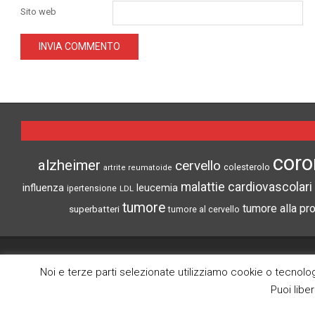
Sito web
coro
alzheimer
cervello
colesterolo
artrite reumatoide
malattie cardiovascolari
influenza
leucemia
ipertensione
LDL
tumore
tumore alla pr
superbatteri
tumore al cervello
CRONACHE DI SCIENZA
Noi e terze parti selezionate utilizziamo cookie o tecnologi
Puoi libe
Search
Lo scopo di questo blog è la divulgazione