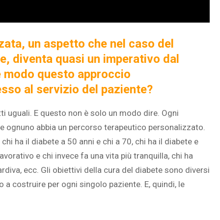
zata, un aspetto che nel caso del
SOVRAPPESO E OBESIT
e, diventa quasi un imperativo dal
À CEREBRALE
INFANTILE ASSOCIATI A
he modo questo approccio
ELODIE CHE LE
ASSENZA DI FIGLI IN ET
so al servizio del paziente?
IMMAGINANO
ADULTA
ti uguali. E questo non è solo un modo dire. Ogni
 che ognuno abbia un percorso terapeutico personalizzato.
hi ha il diabete a 50 anni e chi a 70, chi ha il diabete e
avorativo e chi invece fa una vita più tranquilla, chi ha
diva, ecc. Gli obiettivi della cura del diabete sono diversi
o a costruire per ogni singolo paziente. E, quindi, le