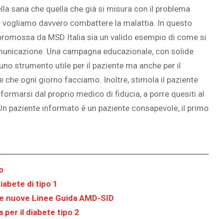
lla sana che quella che già si misura con il problema
se vogliamo davvero combattere la malattia. In questo
 promossa da MSD Italia sia un valido esempio di come si
municazione. Una campagna educazionale, con solide
 uno strumento utile per il paziente ma anche per il
 che ogni giorno facciamo. Inoltre, stimola il paziente
ormarsi dal proprio medico di fiducia, a porre quesiti al
 Un paziente informato è un paziente consapevole, il primo
o
iabete di tipo 1
e le nuove Linee Guida AMD-SID
 per il diabete tipo 2