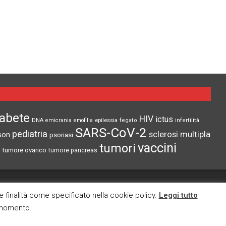
iabete
HIV
ictus
epilessia
DNA
emicrania
emofilia
fegato
infertilità
SARS-CoV-2
pediatria
sclerosi multipla
son
psoriasi
vaccini
tumori
tumore ovarico
tumore pancreas
CI TROVI ANCHE SU
re finalità come specificato nella cookie policy.
Leggi tutto
i momento.