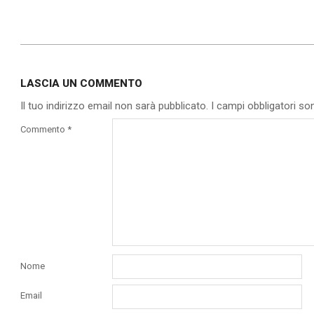
2019-
12-
LASCIA UN COMMENTO
06
Il tuo indirizzo email non sarà pubblicato.
I campi obbligatori s
Commento
*
Nome
Email