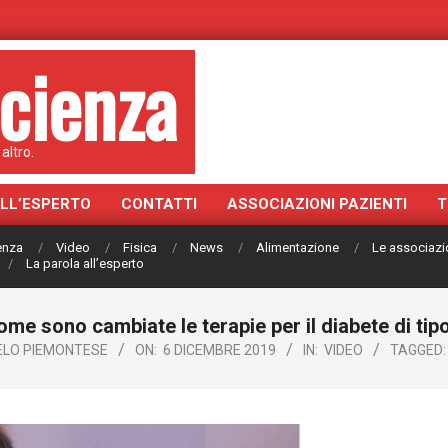
cienza
altro.
ALL’ESPERTO
CONTATTI
ASSOCIAZIONI PAZIENTI
T
ienza
Video
Fisica
News
Alimentazione
Le associazi
La parola all’esperto
me sono cambiate le terapie per il diabete di tip
ELO PIEMONTESE
ON:
6 DICEMBRE 2019
IN:
VIDEO
TAGGED: