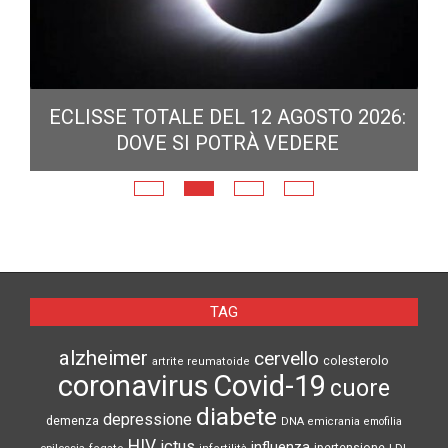
ECLISSE TOTALE DEL 12 AGOSTO 2026:
DOVE SI POTRÀ VEDERE
E
N
TAG
alzheimer
cervello
colesterolo
artrite reumatoide
coronavirus
Covid-19
cuore
diabete
depressione
demenza
DNA
emicrania
emofilia
HIV
ictus
influenza