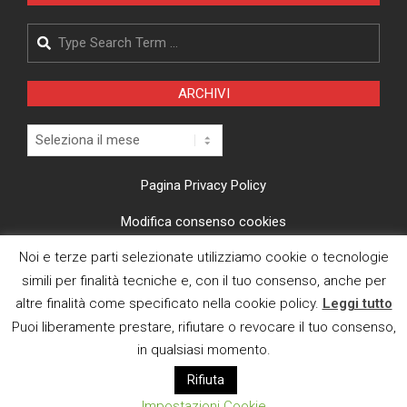
Search
ARCHIVI
Archivi
Pagina Privacy Policy
Modifica consenso cookies
Noi e terze parti selezionate utilizziamo cookie o tecnologie
CI TROVI ANCHE SU
simili per finalità tecniche e, con il tuo consenso, anche per
altre finalità come specificato nella cookie policy.
Leggi tutto
Puoi liberamente prestare, rifiutare o revocare il tuo consenso,
in qualsiasi momento.
Rifiuta
E MAIL
Impostazioni Cookie