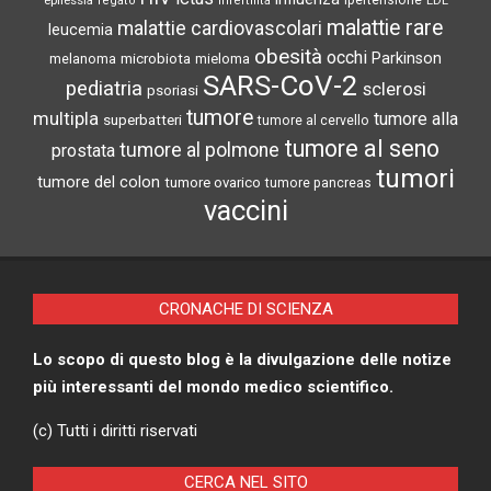
epilessia
ipertensione
LDL
fegato
infertilità
malattie rare
malattie cardiovascolari
leucemia
obesità
occhi
microbiota
Parkinson
melanoma
mieloma
SARS-CoV-2
pediatria
sclerosi
psoriasi
tumore
multipla
tumore alla
superbatteri
tumore al cervello
tumore al seno
tumore al polmone
prostata
tumori
tumore del colon
tumore ovarico
tumore pancreas
vaccini
CRONACHE DI SCIENZA
Lo scopo di questo blog è la divulgazione delle notize
più interessanti del mondo medico scientifico.
(c) Tutti i diritti riservati
CERCA NEL SITO