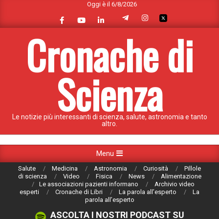
Oggi è il 6/8/2026
Skip
to
content
Cronache di
Scienza
Le notizie più interessanti di scienza, salute, astronomia e tanto
altro.
Primary
Menu
Navigation
Salute
Medicina
Astronomia
Curiosità
Pillole
Menu
di scienza
Video
Fisica
News
Alimentazione
Le associazioni pazienti informano
Archivio video
esperti
Cronache di Libri
La parola all’esperto
La
parola all’esperto
ASCOLTA I NOSTRI PODCAST SU