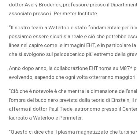
dottor Avery Broderick, professore presso il Dipartimen
associato presso il Perimeter Institute.
“Il nostro team a Waterloo è stato fondamentale per ric
possiamo essere sicuri sia reale e ciò che potrebbe esse
linea nel capire come le immagini EHT, e in particolare l
che si svolgono sul palcoscenico più estremo della gravi
Anno dopo anno, la collaborazione EHT torna su M87* 
evolvendo, sapendo che ogni volta otterranno maggiori i
“Ciò che è notevole è che mentre la dimensione dell’ane
l’ombra del buco nero prevista dalla teoria di Einstein, i
afferma il dottor Paul Tiede, astronomo presso il Center
laureato a Waterloo e Perimeter.
“Questo ci dice che il plasma magnetizzato che turbina vic