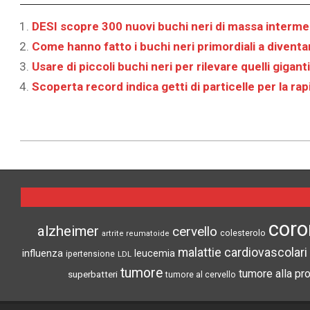
DESI scopre 300 nuovi buchi neri di massa intermedi
Come hanno fatto i buchi neri primordiali a divent
Usare di piccoli buchi neri per rilevare quelli giganti
Scoperta record indica getti di particelle per la ra
2025-
09-
17
coro
alzheimer
cervello
colesterolo
artrite reumatoide
malattie cardiovascolari
influenza
leucemia
ipertensione
LDL
tumore
tumore alla pr
superbatteri
tumore al cervello