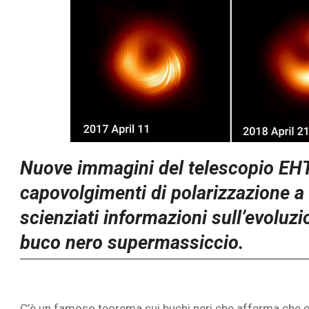
Nuove immagini del telescopio EHT 
capovolgimenti di polarizzazione a
scienziati informazioni sull’evoluzi
buco nero supermassiccio.
C’è un famoso teorema sui buchi neri che afferma che ess