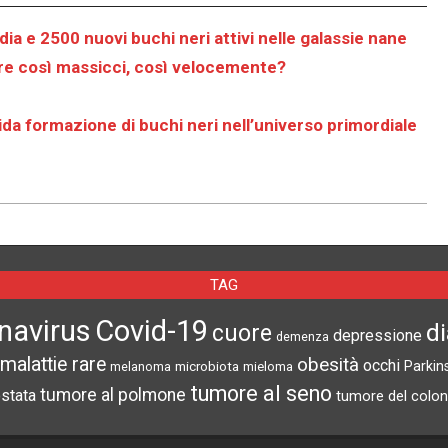
a e 2500 nuovi buchi neri attivi nelle galassie nane
are così massicci, così velocemente?
pida formazione di buchi neri nell’universo primordiale
TAG
navirus
Covid-19
d
cuore
depressione
demenza
malattie rare
obesità
occhi
microbiota
Parkin
melanoma
mieloma
tumore al seno
tumore al polmone
ostata
tumore del colon