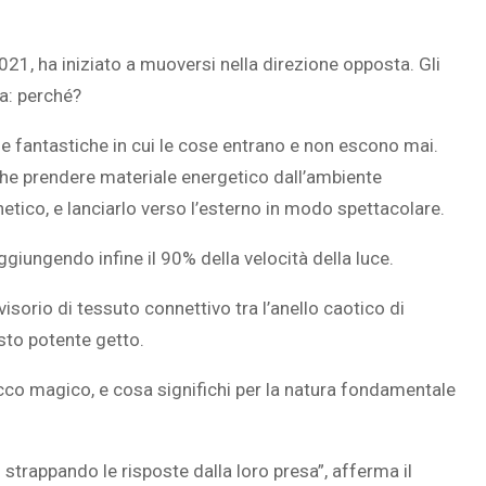
21, ha iniziato a muoversi nella direzione opposta. Gli
ia: perché?
SOVRAPPESO E OBESIT
À CEREBRALE
INFANTILE ASSOCIATI A
le fantastiche in cui le cose entrano e non escono mai.
ELODIE CHE LE
ASSENZA DI FIGLI IN ET
he prendere materiale energetico dall’ambiente
IMMAGINANO
ADULTA
tico, e lanciarlo verso l’esterno in modo spettacolare.
aggiungendo infine il 90% della velocità della luce.
sorio di tessuto connettivo tra l’anello caotico di
sto potente getto.
co magico, e cosa significhi per la natura fondamentale
o strappando le risposte dalla loro presa”, afferma il