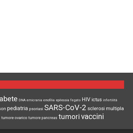
iabete
HIV
ictus
epilessia
DNA
emicrania
emofilia
fegato
infertilità
SARS-CoV-2
pediatria
sclerosi multipla
son
psoriasi
vaccini
tumori
tumore ovarico
tumore pancreas