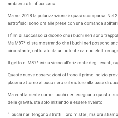
ambienti e li influenzano.
Ma nel 2018 la polarizzazione è quasi scomparsa. Nel 20
astrofisici sono ora alle prese con una domanda solitar
L’ATTIVIT
I film di successo ci dicono che i buchi neri sono trappo
RIVELA LE M
Ma M87* ci sta mostrando che i buchi neri possono anc
PERSONE 
circostante, catturato da un potente campo elettromagne
Il getto di M87* inizia vicino all’orizzonte degli eventi, r
Queste nuove osservazioni offrono il primo indizio provvi
plasma attorno al buco nero e il motore alla base di que
Ma esattamente come i buchi neri eseguano questo truc
della gravità, sta solo iniziando a essere rivelato.
“I buchi neri tengono stretti i loro misteri, ma ora stiam