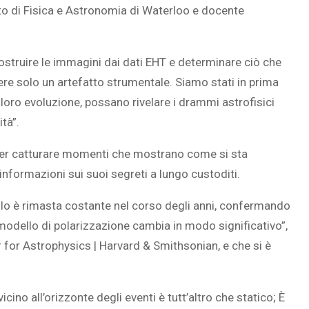
to di Fisica e Astronomia di Waterloo e docente
ostruire le immagini dai dati EHT e determinare ciò che
re solo un artefatto strumentale. Siamo stati in prima
a loro evoluzione, possano rivelare i drammi astrofisici
tà”.
per catturare momenti che mostrano come si sta
nformazioni sui suoi segreti a lungo custoditi.
llo è rimasta costante nel corso degli anni, confermando
l modello di polarizzazione cambia in modo significativo”,
 for Astrophysics | Harvard & Smithsonian, e che si è
ino all’orizzonte degli eventi è tutt’altro che statico; È