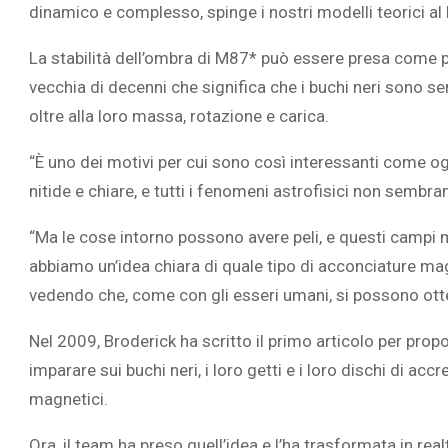
dinamico e complesso, spinge i nostri modelli teorici al l
La stabilità dell’ombra di M87* può essere presa come p
vecchia di decenni che significa che i buchi neri sono s
oltre alla loro massa, rotazione e carica.
“È uno dei motivi per cui sono così interessanti come og
nitide e chiare, e tutti i fenomeni astrofisici non sembr
“Ma le cose intorno possono avere peli, e questi camp
abbiamo un’idea chiara di quale tipo di acconciature m
vedendo che, come con gli esseri umani, si possono otte
Nel 2009, Broderick ha scritto il primo articolo per pr
imparare sui buchi neri, i loro getti e i loro dischi di a
magnetici.
Ora, il team ha preso quell’idea e l’ha trasformata in real