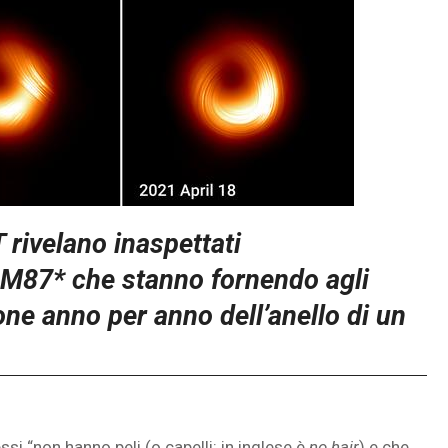
rivelano inaspettati
 M87* che stanno fornendo agli
one anno per anno dell’anello di un
i “non hanno peli (o capelli: in inglese è
no hair
) e che