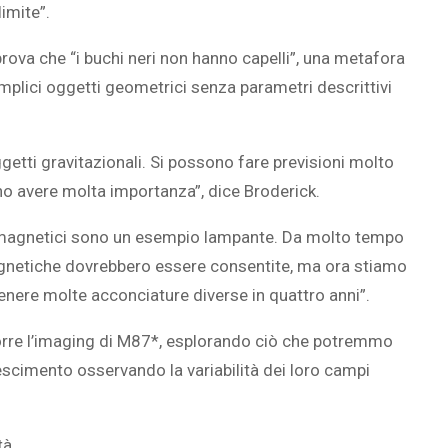
imite”.
rova che “i buchi neri non hanno capelli”, una metafora
emplici oggetti geometrici senza parametri descrittivi
getti gravitazionali. Si possono fare previsioni molto
ano avere molta importanza”, dice Broderick.
i magnetici sono un esempio lampante. Da molto tempo
agnetiche dovrebbero essere consentite, ma ora stiamo
nere molte acconciature diverse in quattro anni”.
oporre l’imaging di M87*, esplorando ciò che potremmo
ccrescimento osservando la variabilità dei loro campi
tà.