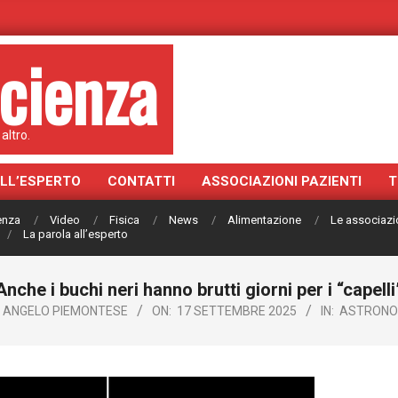
cienza
altro.
ALL’ESPERTO
CONTATTI
ASSOCIAZIONI PAZIENTI
T
ienza
Video
Fisica
News
Alimentazione
Le associazi
La parola all’esperto
Anche i buchi neri hanno brutti giorni per i “capelli
ANGELO PIEMONTESE
ON:
17 SETTEMBRE 2025
IN:
ASTRONO