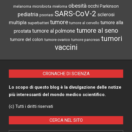
obesità
occhi
microbiota
Parkinson
melanoma
mieloma
SARS-CoV-2
pediatria
sclerosi
psoriasi
tumore
multipla
tumore alla
superbatteri
tumore al cervello
tumore al seno
tumore al polmone
prostata
tumori
tumore del colon
tumore ovarico
tumore pancreas
vaccini
CRONACHE DI SCIENZA
Lo scopo di questo blog è la divulgazione delle notize
più interessanti del mondo medico scientifico.
(c) Tutti i diritti riservati
CERCA NEL SITO