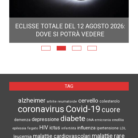
ECLISSE TOTALE DEL 12 AGOSTO 2026:
DOVE SI POTRÀ VEDERE
E
N
TAG
alzheimer
cervello
colesterolo
artrite reumatoide
coronavirus
Covid-19
cuore
diabete
depressione
demenza
DNA
emicrania
emofilia
HIV
ictus
influenza
epilessia
ipertensione
LDL
fegato
infertilità
malattie rare
malattie cardiovascolari
leucemia