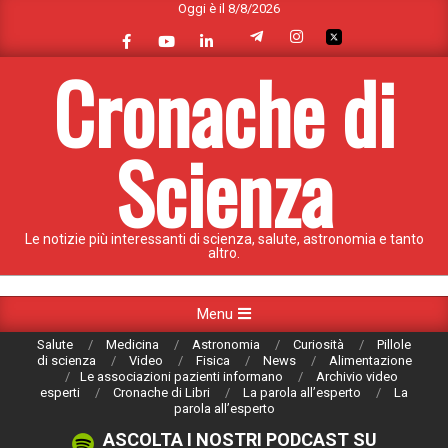
Oggi è il 8/8/2026
Skip
to
content
Cronache di
Scienza
Le notizie più interessanti di scienza, salute, astronomia e tanto
altro.
Primary
Menu
Navigation
Salute
Medicina
Astronomia
Curiosità
Pillole
Menu
di scienza
Video
Fisica
News
Alimentazione
Le associazioni pazienti informano
Archivio video
esperti
Cronache di Libri
La parola all’esperto
La
parola all’esperto
ASCOLTA I NOSTRI PODCAST SU