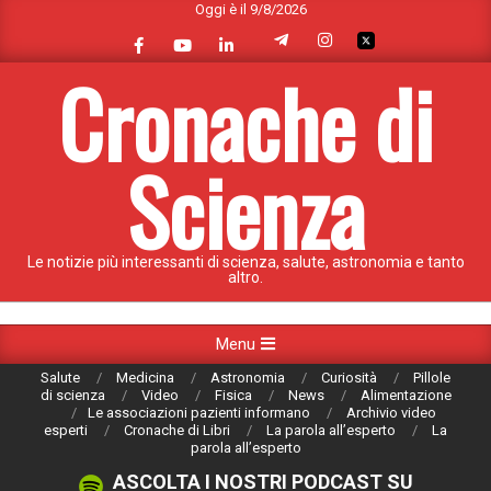
Oggi è il 9/8/2026
Skip
to
content
Cronache di
Scienza
Le notizie più interessanti di scienza, salute, astronomia e tanto
altro.
Primary
Menu
Navigation
Salute
Medicina
Astronomia
Curiosità
Pillole
Menu
di scienza
Video
Fisica
News
Alimentazione
Le associazioni pazienti informano
Archivio video
esperti
Cronache di Libri
La parola all’esperto
La
parola all’esperto
ASCOLTA I NOSTRI PODCAST SU