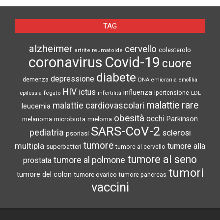
TAG
alzheimer
cervello
colesterolo
artrite reumatoide
coronavirus
Covid-19
cuore
diabete
depressione
demenza
DNA
emicrania
emofilia
HIV
ictus
influenza
epilessia
ipertensione
LDL
fegato
infertilità
malattie rare
malattie cardiovascolari
leucemia
obesità
occhi
microbiota
Parkinson
melanoma
mieloma
SARS-CoV-2
pediatria
sclerosi
psoriasi
tumore
multipla
tumore alla
superbatteri
tumore al cervello
tumore al seno
tumore al polmone
prostata
tumori
tumore del colon
tumore ovarico
tumore pancreas
vaccini