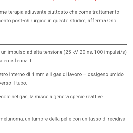
 come terapia adiuvante piuttosto che come trattamento
mento post-chirurgico in questo studio”, afferma Ono.
BRUCIORE DI STOMACO 
OTALE DEL 12
INFARTO? COME
26: DOVE SI
DISTINGUERE
 VEDERE
o un impulso ad alta tensione (25 kV, 20 ns, 100 impulsi/s)
a emisferica. L
etro interno di 4 mm e il gas di lavoro – ossigeno umido
erso il tubo.
cole nel gas, la miscela genera specie reattive
 melanoma, un tumore della pelle con un tasso di recidiva