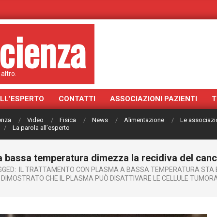
cienza
altro.
ALL’ESPERTO
CONTATTI
ASSOCIAZIONI PAZIENTI
T
ienza
Video
Fisica
News
Alimentazione
Le associazi
La parola all’esperto
a bassa temperatura dimezza la recidiva del canc
GGED:
IL TRATTAMENTO CON PLASMA A BASSA TEMPERATURA STA 
DIMOSTRATO CHE IL PLASMA PUÒ DISATTIVARE LE CELLULE TUMORAL