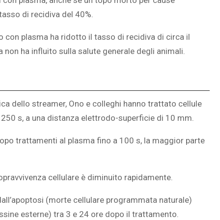
ati con plasma, anche se un topo morto per cause
asso di recidiva del 40%.
con plasma ha ridotto il tasso di recidiva di circa il
 non ha influito sulla salute generale degli animali.
ca dello streamer, Ono e colleghi hanno trattato cellule
250 s, a una distanza elettrodo-superficie di 10 mm.
Dopo trattamenti al plasma fino a 100 s, la maggior parte
sopravvivenza cellulare è diminuito rapidamente.
dall’apoptosi (morte cellulare programmata naturale)
ssine esterne) tra 3 e 24 ore dopo il trattamento.