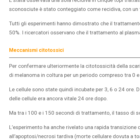
È stata osservata una sola recidiva in cinque topi tratt
sconosciute è stato conteggiato come recidiva, con un t
Tutti gli esperimenti hanno dimostrato che il trattamento 
50%. I ricercatori osservano che il trattamento al plasma
Meccanismi citotossici
Per confermare ulteriormente la citotossicità della scari
di melanoma in coltura per un periodo compreso tra 0 e 
Le cellule sono state quindi incubate per 3, 6 o 24 ore. 
delle cellule era ancora vitale 24 ore dopo.
Ma tra i 100 e i 150 secondi di trattamento, il tasso di 
L’esperimento ha anche rivelato una rapida transizione 
all’apoptosi/necrosi tardiva (morte cellulare dovuta a to