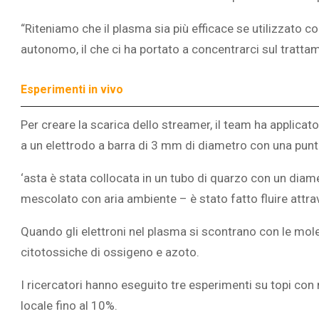
“Riteniamo che il plasma sia più efficace se utilizzato
autonomo, il che ci ha portato a concentrarci sul tratta
ECLISSE T
AGOSTO 20
SOVRAPPESO E OBESITÀ
Esperimenti in vivo
POTRÀ
INFANTILE ASSOCIATI AD
ASSENZA DI FIGLI IN ETÀ
Per creare la scarica dello streamer, il team ha applicat
ADULTA
a un elettrodo a barra di 3 mm di diametro con una punt
‘asta è stata collocata in un tubo di quarzo con un diam
mescolato con aria ambiente – è stato fatto fluire attrav
Quando gli elettroni nel plasma si scontrano con le mole
citotossiche di ossigeno e azoto.
I ricercatori hanno eseguito tre esperimenti su topi con
locale fino al 10%.