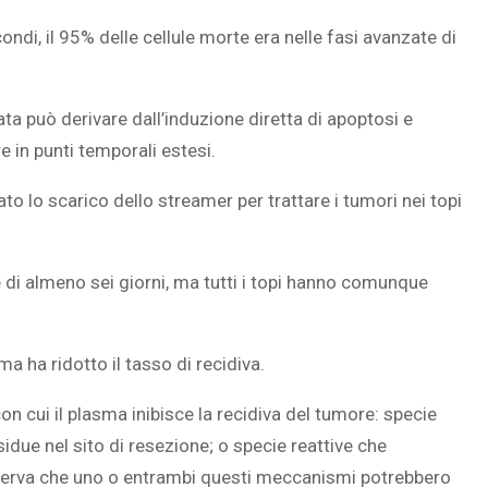
ndi, il 95% delle cellule morte era nelle fasi avanzate di
a può derivare dall’induzione diretta di apoptosi e
e in punti temporali estesi.
to lo scarico dello streamer per trattare i tumori nei topi
 di almeno sei giorni, ma tutti i topi hanno comunque
ma ha ridotto il tasso di recidiva.
 cui il plasma inibisce la recidiva del tumore: specie
sidue nel sito di resezione; o specie reattive che
serva che uno o entrambi questi meccanismi potrebbero