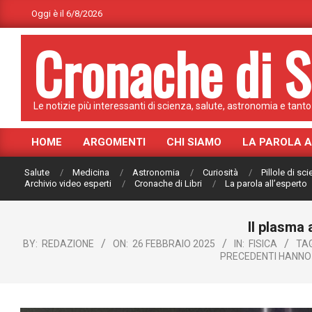
Skip
Oggi è il 6/8/2026
to
Cronache di S
content
Le notizie più interessanti di scienza, salute, astronomia e tanto 
HOME
ARGOMENTI
CHI SIAMO
LA PAROLA 
Primary
Navigation
Salute
Medicina
Astronomia
Curiosità
Pillole di sc
Menu
Archivio video esperti
Cronache di Libri
La parola all’esperto
Il plasma 
BY:
REDAZIONE
ON:
26 FEBBRAIO 2025
IN:
FISICA
TA
PRECEDENTI HANNO 