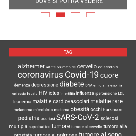
DOVE SI POTRÀ VEDERE
E
N
TAG
alzheimer
cervello
colesterolo
artrite reumatoide
coronavirus
Covid-19
cuore
diabete
depressione
demenza
DNA
emicrania
emofilia
HIV
ictus
influenza
epilessia
ipertensione
LDL
fegato
infertilità
malattie rare
malattie cardiovascolari
leucemia
obesità
occhi
microbiota
Parkinson
melanoma
mieloma
SARS-CoV-2
pediatria
sclerosi
psoriasi
tumore
multipla
tumore alla
superbatteri
tumore al cervello
tumore al seno
tumore al polmone
prostata