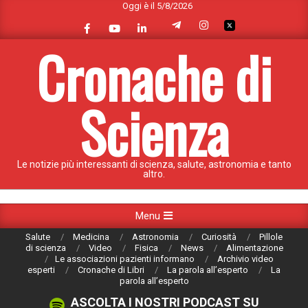
Oggi è il 5/8/2026
Skip
to
content
Cronache di
Scienza
Le notizie più interessanti di scienza, salute, astronomia e tanto
altro.
Primary
Menu
Navigation
Salute
Medicina
Astronomia
Curiosità
Pillole
Menu
di scienza
Video
Fisica
News
Alimentazione
Le associazioni pazienti informano
Archivio video
esperti
Cronache di Libri
La parola all’esperto
La
parola all’esperto
ASCOLTA I NOSTRI PODCAST SU