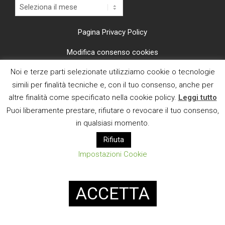
Archivi
Pagina Privacy Policy
Modifica consenso cookies
Noi e terze parti selezionate utilizziamo cookie o tecnologie
CI TROVI ANCHE SU
simili per finalità tecniche e, con il tuo consenso, anche per
altre finalità come specificato nella cookie policy.
Leggi tutto
Puoi liberamente prestare, rifiutare o revocare il tuo consenso,
in qualsiasi momento.
Rifiuta
E MAIL
Impostazioni Cookie
Designed using
Magazine News Byte
. Powered by
WordPress
.
ACCETTA