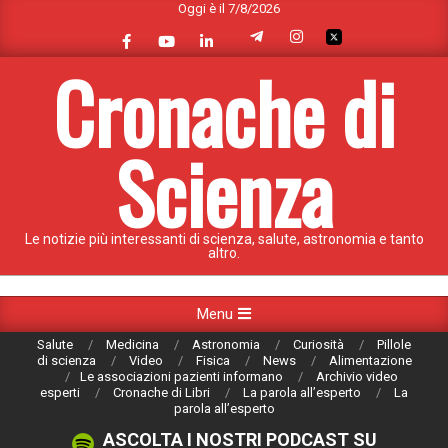
Oggi è il 7/8/2026
Skip
to
content
Cronache di
Scienza
Le notizie più interessanti di scienza, salute, astronomia e tanto
altro.
Primary
Menu
Navigation
Salute
Medicina
Astronomia
Curiosità
Pillole
Menu
di scienza
Video
Fisica
News
Alimentazione
Le associazioni pazienti informano
Archivio video
esperti
Cronache di Libri
La parola all’esperto
La
parola all’esperto
ASCOLTA I NOSTRI PODCAST SU