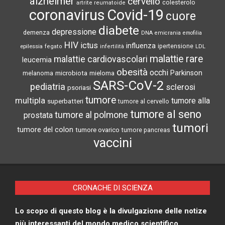
alzheimer
cervello
colesterolo
artrite reumatoide
coronavirus
Covid-19
cuore
diabete
depressione
demenza
DNA
emicrania
emofilia
HIV
ictus
influenza
epilessia
ipertensione
LDL
fegato
infertilità
malattie rare
malattie cardiovascolari
leucemia
obesità
occhi
microbiota
Parkinson
melanoma
mieloma
SARS-CoV-2
pediatria
sclerosi
psoriasi
tumore
multipla
tumore alla
superbatteri
tumore al cervello
tumore al seno
tumore al polmone
prostata
tumori
tumore del colon
tumore ovarico
tumore pancreas
vaccini
CRONACHE DI SCIENZA
Lo scopo di questo blog è la divulgazione delle notize
più interessanti del mondo medico scientifico.