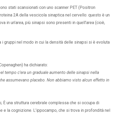
li sono stati scansionati con uno scanner PET (Positron
oteina 2A della vescicola sinaptica nel cervello: questo è un
ova in un’area, più sinapsi sono presenti in quell’area (cioè,
i gruppi nel modo in cui la densità delle sinapsi si è evoluta
 Copenaghen) ha dichiarato:
l tempo c’era un graduale aumento delle sinapsi nella
i che assumevano placebo. Non abbiamo visto alcun effetto in
o; È una struttura cerebrale complessa che si occupa di
e e la cognizione. L’ippocampo, che si trova in profondità nel