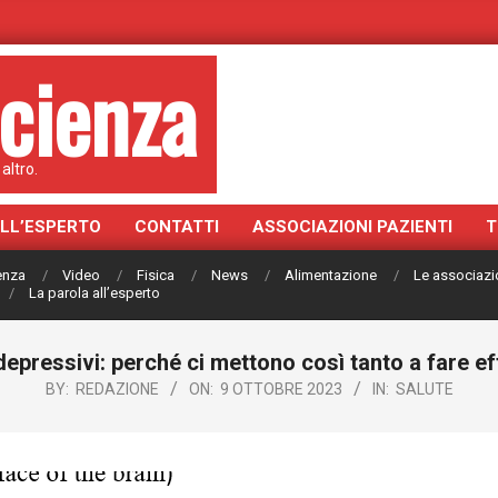
cienza
altro.
ALL’ESPERTO
CONTATTI
ASSOCIAZIONI PAZIENTI
T
ienza
Video
Fisica
News
Alimentazione
Le associazi
La parola all’esperto
depressivi: perché ci mettono così tanto a fare ef
BY:
REDAZIONE
ON:
9 OTTOBRE 2023
IN:
SALUTE