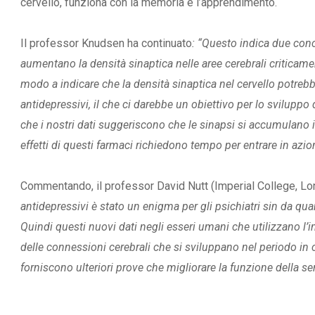
cervello, funziona con la memoria e l’apprendimento.
Il professor Knudsen ha continuato
: “Questo indica due concl
aumentano la densità sinaptica nelle aree cerebrali criticam
modo a indicare che la densità sinaptica nel cervello potreb
antidepressivi, il che ci darebbe un obiettivo per lo svilupp
che i nostri dati suggeriscono che le sinapsi si accumulano 
effetti di questi farmaci richiedono tempo per entrare in azio
Commentando, il professor David Nutt (Imperial College, Lon
antidepressivi è stato un enigma per gli psichiatri sin da quan
Quindi questi nuovi dati negli esseri umani che utilizzano l
delle connessioni cerebrali che si sviluppano nel periodo in 
forniscono ulteriori prove che migliorare la funzione della ser