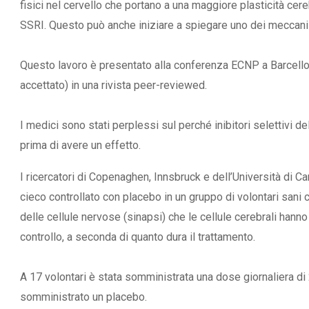
fisici nel cervello che portano a una maggiore plasticità cer
SSRI. Questo può anche iniziare a spiegare uno dei meccani
Questo lavoro è presentato alla conferenza ECNP a Barcello
accettato) in una rivista peer-reviewed.
L’ATTIVIT
RIVELA LE M
PERSONE 
I medici sono stati perplessi sul perché inibitori selettivi 
prima di avere un effetto.
I ricercatori di Copenaghen, Innsbruck e dell’Università di 
cieco controllato con placebo in un gruppo di volontari san
delle cellule nervose (sinapsi) che le cellule cerebrali hann
controllo, a seconda di quanto dura il trattamento.
A 17 volontari è stata somministrata una dose giornaliera di
somministrato un placebo.