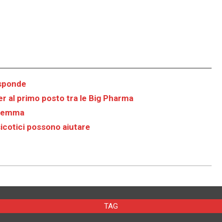
isponde
er al primo posto tra le Big Pharma
dilemma
sicotici possono aiutare
TAG