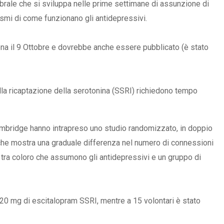
ebrale che si sviluppa nelle prime settimane di assunzione di
smi di come funzionano gli antidepressivi.
na il 9 Ottobre e dovrebbe anche essere pubblicato (è stato
SOVRAPPESO E OBESIT
À CEREBRALE
INFANTILE ASSOCIATI A
ELODIE CHE LE
ASSENZA DI FIGLI IN ET
IMMAGINANO
ADULTA
della ricaptazione della serotonina (SSRI) richiedono tempo
Cambridge hanno intrapreso uno studio randomizzato, in doppio
i che mostra una graduale differenza nel numero di connessioni
o tra coloro che assumono gli antidepressivi e un gruppo di
 20 mg di escitalopram SSRI, mentre a 15 volontari è stato