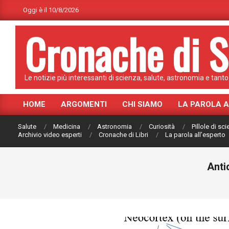
Skip
Oggi è il 10/8/2026
to
Cronache di S
content
Le notizie più interessanti di scienza, salute, astronomia e tanto 
HOME
ARGOMENTI
CHI SIAMO
LA PAROLA 
Primary
Navigation
Salute
Medicina
Astronomia
Curiosità
Pillole di sc
Menu
Archivio video esperti
Cronache di Libri
La parola all’esperto
Anti