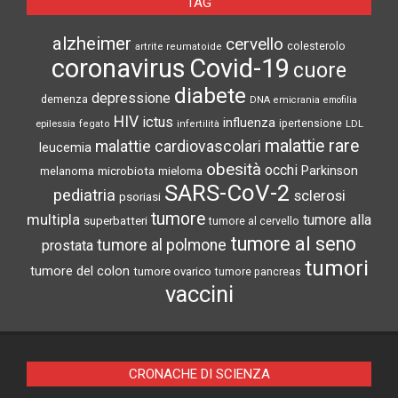
TAG
alzheimer
cervello
colesterolo
artrite reumatoide
coronavirus
Covid-19
cuore
diabete
depressione
demenza
DNA
emicrania
emofilia
HIV
ictus
influenza
epilessia
ipertensione
LDL
fegato
infertilità
malattie rare
malattie cardiovascolari
leucemia
obesità
occhi
microbiota
Parkinson
melanoma
mieloma
SARS-CoV-2
pediatria
sclerosi
psoriasi
tumore
multipla
tumore alla
superbatteri
tumore al cervello
tumore al seno
tumore al polmone
prostata
tumori
tumore del colon
tumore ovarico
tumore pancreas
vaccini
CRONACHE DI SCIENZA