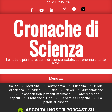
Oggi è il 7/8/2026
Skip
to
content
Cronache di
Scienza
Le notizie più interessanti di scienza, salute, astronomia e tanto
altro.
Primary
Menu
Navigation
Salute
Medicina
Astronomia
Curiosità
Pillole
Menu
di scienza
Video
Fisica
News
Alimentazione
Le associazioni pazienti informano
Archivio video
esperti
Cronache di Libri
La parola all’esperto
La
parola all’esperto
ASCOLTA I NOSTRI PODCAST SU