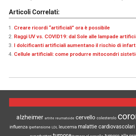
Articoli Correlati:
Creare ricordi “artificiali” ora è possibile
Raggi UV vs. COVID19: dal Sole alle lampade artificia
I dolcificanti artificiali aumentano il rischio di infart
Cellule artificiali: come produrre mitocondri sisteti
2023-
05-
31
coro
alzheimer
cervello
colesterolo
artrite reumatoide
malattie cardiovascolari
influenza
leucemia
ipertensione
LDL
tumore
tumore alla pr