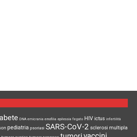
iabete
HIV
ictus
epilessia
DNA
emicrania
emofilia
fegato
infertilità
SARS-CoV-2
pediatria
sclerosi multipla
son
psoriasi
vaccini
tumori