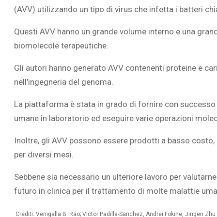
(AVV) utilizzando un tipo di virus che infetta i batteri c
Questi AVV hanno un grande volume interno e una grand
biomolecole terapeutiche.
L’ATTIVIT
Gli autori hanno generato AVV contenenti proteine e caric
RIVELA LE M
nell’ingegneria del genoma.
PERSONE 
La piattaforma è stata in grado di fornire con successo 
umane in laboratorio ed eseguire varie operazioni mole
Inoltre, gli AVV possono essere prodotti a basso costo, a
per diversi mesi.
Sebbene sia necessario un ulteriore lavoro per valutarn
futuro in clinica per il trattamento di molte malattie uma
Crediti: Venigalla B. Rao; Victor Padilla-Sanchez, Andrei Fokine, Jingen Zhu