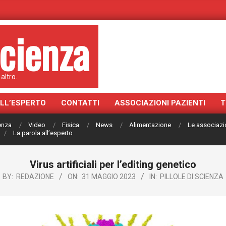
cienza
altro.
ALL’ESPERTO
CONTATTI
ASSOCIAZIONI PAZIENTI
T
ienza
Video
Fisica
News
Alimentazione
Le associazi
La parola all’esperto
Virus artificiali per l’editing genetico
BY:
REDAZIONE
ON:
31 MAGGIO 2023
IN:
PILLOLE DI SCIENZA