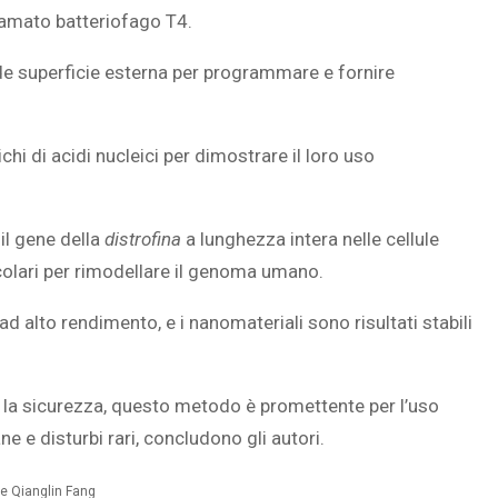
hiamato batteriofago T4.
e superficie esterna per programmare e fornire
SOVRAPPESO E OBESIT
À CEREBRALE
INFANTILE ASSOCIATI A
hi di acidi nucleici per dimostrare il loro uso
ELODIE CHE LE
ASSENZA DI FIGLI IN ET
IMMAGINANO
ADULTA
il gene della
distrofina
a lunghezza intera nelle cellule
colari per rimodellare il genoma umano.
d alto rendimento, e i nanomateriali sono risultati stabili
e la sicurezza, questo metodo è promettente per l’uso
ne e disturbi rari, concludono gli autori.
 e Qianglin Fang