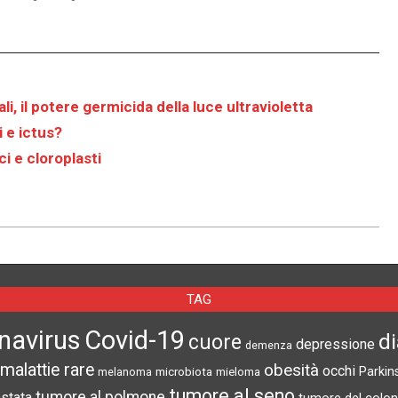
li, il potere germicida della luce ultravioletta
i e ictus?
ci e cloroplasti
TAG
navirus
Covid-19
d
cuore
depressione
demenza
malattie rare
obesità
occhi
microbiota
Parkin
melanoma
mieloma
tumore al seno
tumore al polmone
ostata