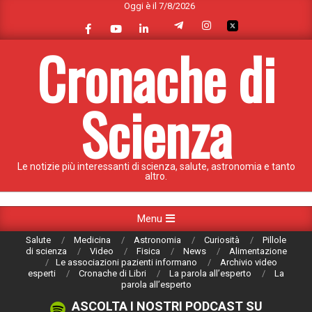
Oggi è il 7/8/2026
Skip
to
content
Cronache di
Scienza
Le notizie più interessanti di scienza, salute, astronomia e tanto
altro.
Primary
Menu
Navigation
Salute
Medicina
Astronomia
Curiosità
Pillole
Menu
di scienza
Video
Fisica
News
Alimentazione
Le associazioni pazienti informano
Archivio video
esperti
Cronache di Libri
La parola all’esperto
La
parola all’esperto
ASCOLTA I NOSTRI PODCAST SU