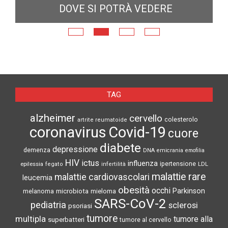
DOVE SI POTRÀ VEDERE
E
N
TAG
alzheimer
cervello
colesterolo
artrite reumatoide
coronavirus
Covid-19
cuore
diabete
depressione
demenza
DNA
emicrania
emofilia
HIV
ictus
influenza
epilessia
ipertensione
LDL
fegato
infertilità
malattie rare
malattie cardiovascolari
leucemia
obesità
occhi
microbiota
Parkinson
melanoma
mieloma
SARS-CoV-2
pediatria
sclerosi
psoriasi
tumore
multipla
tumore alla
superbatteri
tumore al cervello