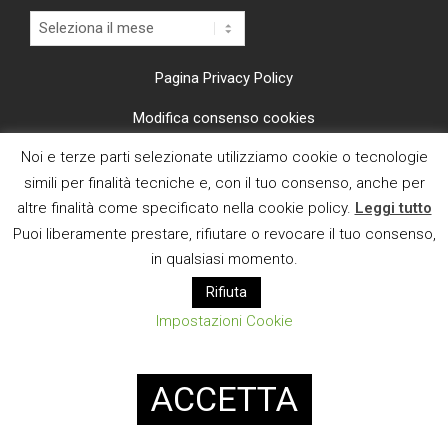
Archivi
Pagina Privacy Policy
Modifica consenso cookies
Noi e terze parti selezionate utilizziamo cookie o tecnologie
CI TROVI ANCHE SU
simili per finalità tecniche e, con il tuo consenso, anche per
altre finalità come specificato nella cookie policy.
Leggi tutto
Puoi liberamente prestare, rifiutare o revocare il tuo consenso,
in qualsiasi momento.
Rifiuta
E MAIL
Impostazioni Cookie
Designed using
Magazine News Byte
. Powered by
WordPress
.
ACCETTA