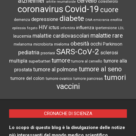
alzheimer
cervello
colesterolo
artrite reumatoide
coronavirus
Covid-19
cuore
diabete
depressione
demenza
DNA
emicrania
emofilia
HIV
ictus
influenza
epilessia
ipertensione
LDL
fegato
infertilità
malattie rare
malattie cardiovascolari
leucemia
obesità
occhi
microbiota
Parkinson
melanoma
mieloma
SARS-CoV-2
pediatria
sclerosi
psoriasi
tumore
multipla
tumore alla
superbatteri
tumore al cervello
tumore al seno
tumore al polmone
prostata
tumori
tumore del colon
tumore ovarico
tumore pancreas
vaccini
CRONACHE DI SCIENZA
Lo scopo di questo blog è la divulgazione delle notize
più interessanti del mondo medico scientifico.