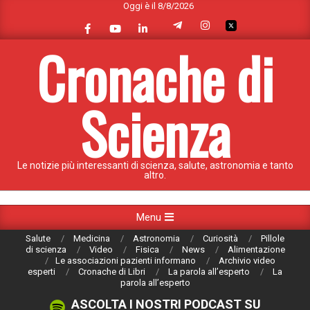
Oggi è il 8/8/2026
Skip
to
content
Cronache di
Scienza
Le notizie più interessanti di scienza, salute, astronomia e tanto
altro.
Primary
Menu
Navigation
Salute
Medicina
Astronomia
Curiosità
Pillole
Menu
di scienza
Video
Fisica
News
Alimentazione
Le associazioni pazienti informano
Archivio video
esperti
Cronache di Libri
La parola all’esperto
La
parola all’esperto
ASCOLTA I NOSTRI PODCAST SU