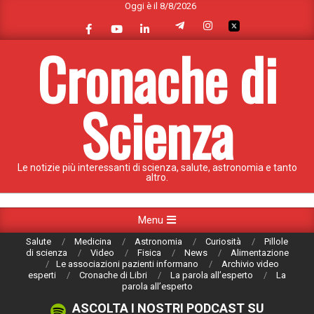
Oggi è il 8/8/2026
Skip
to
content
Cronache di
Scienza
Le notizie più interessanti di scienza, salute, astronomia e tanto
altro.
Primary
Menu
Navigation
Salute
Medicina
Astronomia
Curiosità
Pillole
Menu
di scienza
Video
Fisica
News
Alimentazione
Le associazioni pazienti informano
Archivio video
esperti
Cronache di Libri
La parola all’esperto
La
parola all’esperto
ASCOLTA I NOSTRI PODCAST SU