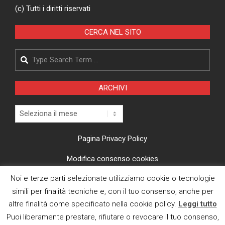
(c) Tutti i diritti riservati
CERCA NEL SITO
Search
ARCHIVI
Archivi
Pagina Privacy Policy
Modifica consenso cookies
Noi e terze parti selezionate utilizziamo cookie o tecnologie
CI TROVI ANCHE SU
simili per finalità tecniche e, con il tuo consenso, anche per
altre finalità come specificato nella cookie policy.
Leggi tutto
Puoi liberamente prestare, rifiutare o revocare il tuo consenso,