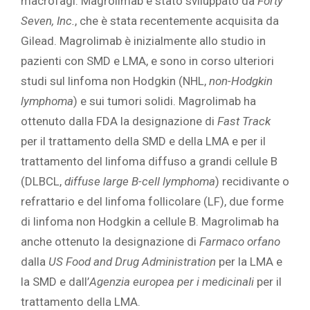
macrofagi. Magrolimab è stato sviluppato da
Forty
Seven, Inc.
, che è stata recentemente acquisita da
Gilead. Magrolimab è inizialmente allo studio in
pazienti con SMD e LMA, e sono in corso ulteriori
studi sul linfoma non Hodgkin (NHL,
non-Hodgkin
lymphoma
) e sui tumori solidi. Magrolimab ha
ottenuto dalla FDA la designazione di
Fast Track
per il trattamento della SMD e della LMA e per il
trattamento del linfoma diffuso a grandi cellule B
(DLBCL,
diffuse large B-cell lymphoma
) recidivante o
refrattario e del linfoma follicolare (LF), due forme
di linfoma non Hodgkin a cellule B. Magrolimab ha
anche ottenuto la designazione di
Farmaco orfano
dalla
US Food and Drug Administration
per la LMA e
la SMD e dall’
Agenzia europea per i medicinali
per il
trattamento della LMA.