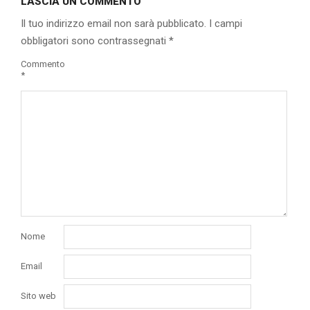
LASCIA UN COMMENTO
30
Il tuo indirizzo email non sarà pubblicato.
I campi
obbligatori sono contrassegnati
*
Commento
*
Nome
Email
Sito web