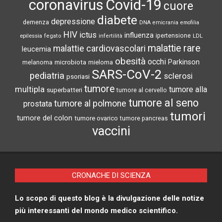
coronavirus
Covid-19
cuore
diabete
depressione
demenza
DNA
emicrania
emofilia
HIV
ictus
influenza
epilessia
ipertensione
LDL
fegato
infertilità
malattie rare
malattie cardiovascolari
leucemia
obesità
occhi
microbiota
Parkinson
melanoma
mieloma
SARS-CoV-2
pediatria
sclerosi
psoriasi
tumore
multipla
tumore alla
superbatteri
tumore al cervello
tumore al seno
tumore al polmone
prostata
tumori
tumore del colon
tumore ovarico
tumore pancreas
vaccini
CRONACHE DI SCIENZA
Lo scopo di questo blog è la divulgazione delle notize
più interessanti del mondo medico scientifico.