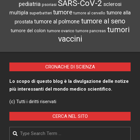
SARS-CoV-2
pediatria
sclerosi
psoriasi
tumore
multipla
tumore alla
superbatteri
tumore al cervello
tumore al seno
tumore al polmone
prostata
tumori
tumore del colon
tumore ovarico
tumore pancreas
vaccini
CRONACHE DI SCIENZA
Lo scopo di questo blog è la divulgazione delle notize
più interessanti del mondo medico scientifico.
(c) Tutti i diritti riservati
CERCA NEL SITO
Search