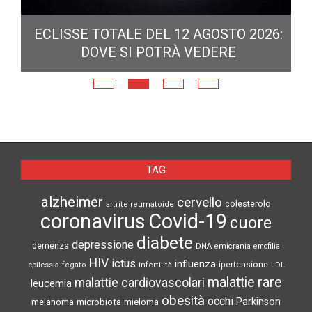
ECLISSE TOTALE DEL 12 AGOSTO 2026:
DOVE SI POTRÀ VEDERE
E
N
TAG
alzheimer
cervello
colesterolo
artrite reumatoide
coronavirus
Covid-19
cuore
diabete
depressione
demenza
DNA
emicrania
emofilia
HIV
ictus
influenza
epilessia
ipertensione
LDL
fegato
infertilità
malattie rare
malattie cardiovascolari
leucemia
obesità
occhi
microbiota
Parkinson
melanoma
mieloma