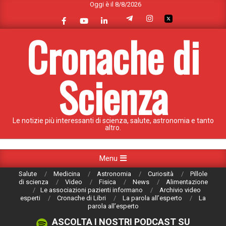
Oggi è il 8/8/2026
Skip
to
content
Cronache di
Scienza
Le notizie più interessanti di scienza, salute, astronomia e tanto
altro.
Primary
Menu
Navigation
Salute
Medicina
Astronomia
Curiosità
Pillole
Menu
di scienza
Video
Fisica
News
Alimentazione
Le associazioni pazienti informano
Archivio video
esperti
Cronache di Libri
La parola all’esperto
La
parola all’esperto
ASCOLTA I NOSTRI PODCAST SU