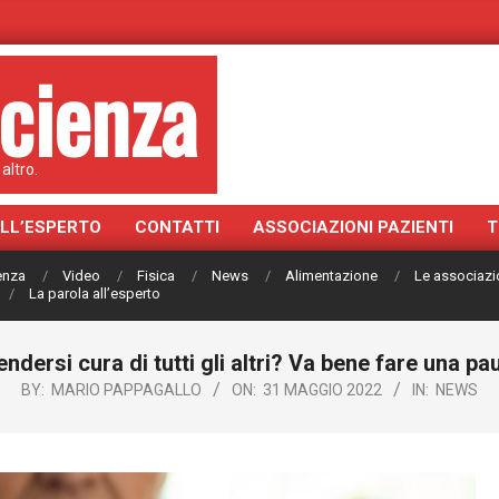
cienza
altro.
ALL’ESPERTO
CONTATTI
ASSOCIAZIONI PAZIENTI
T
ienza
Video
Fisica
News
Alimentazione
Le associazi
La parola all’esperto
endersi cura di tutti gli altri? Va bene fare una pa
BY:
MARIO PAPPAGALLO
ON:
31 MAGGIO 2022
IN:
NEWS