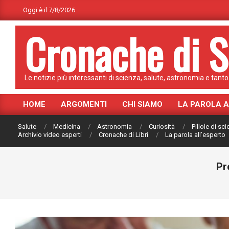
Skip
Oggi è il 7/8/2026
to
Cronache di S
content
Le notizie più interessanti di scienza, salute, astronomia e tanto 
HOME
ARGOMENTI
CHI SIAMO
LA PAROLA 
Primary
Navigation
Salute
Medicina
Astronomia
Curiosità
Pillole di sc
Menu
Archivio video esperti
Cronache di Libri
La parola all’esperto
Pr