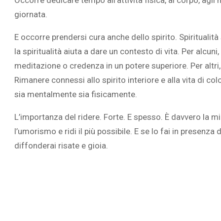
Occorre dedicare tempo all’attività fisica, al corpo, agli
giornata.
E occorre prendersi cura anche dello spirito. Spiritualità 
la spiritualità aiuta a dare un contesto di vita. Per alcu
meditazione o credenza in un potere superiore. Per altri,
Rimanere connessi allo spirito interiore e alla vita di col
sia mentalmente sia fisicamente.
L’importanza del ridere. Forte. E spesso. È davvero la mi
l’umorismo e ridi il più possibile. E se lo fai in presenza
diffonderai risate e gioia.