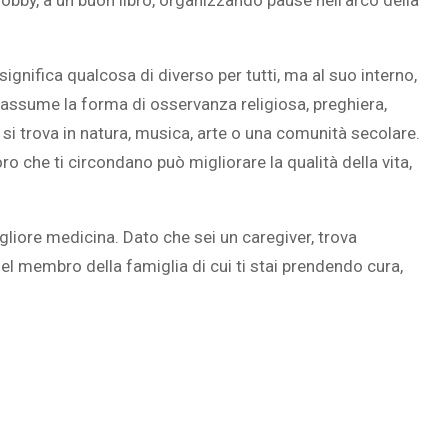
 hobby, a un buon libro, organizzando pause nell’arco della
significa qualcosa di diverso per tutti, ma al suo interno,
ni, assume la forma di osservanza religiosa, preghiera,
 si trova in natura, musica, arte o una comunità secolare.
oro che ti circondano può migliorare la qualità della vita,
gliore medicina. Dato che sei un caregiver, trova
 del membro della famiglia di cui ti stai prendendo cura,