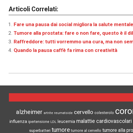
Articoli Correlati:
Fare una pausa dai social migliora la salute mental
Tumore alla prostata: fare o non fare, questo è il 
Raffreddore: tutti vorremmo una cura, ma non sem
Quando la pausa caffè fa rima con creatività
2022-
05-
31
coro
alzheimer
cervello
colesterolo
artrite reumatoide
malattie cardiovascolari
influenza
leucemia
ipertensione
LDL
tumore
tumore alla pr
superbatteri
tumore al cervello