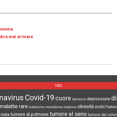
e
dilemma
bra mai arrivare
TAG
navirus
Covid-19
d
cuore
depressione
demenza
malattie rare
obesità
occhi
microbiota
Parkin
melanoma
mieloma
tumore al seno
tumore al polmone
ostata
tumore del colon