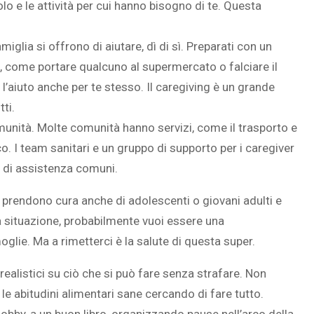
lo e le attività per cui hanno bisogno di te. Questa
famiglia si offrono di aiutare, dì di sì. Preparati con un
re, come portare qualcuno al supermercato o falciare il
SOVRAPPESO E OBESIT
l’aiuto anche per te stesso. Il caregiving è un grande
À CEREBRALE
INFANTILE ASSOCIATI A
tti.
ELODIE CHE LE
ASSENZA DI FIGLI IN ET
IMMAGINANO
ADULTA
omunità. Molte comunità hanno servizi, come il trasporto e
co. I team sanitari e un gruppo di supporto per i caregiver
i di assistenza comuni.
 prendono cura anche di adolescenti o giovani adulti e
sta situazione, probabilmente vuoi essere una
e. Ma a rimetterci è la salute di questa super.
ealistici su ciò che si può fare senza strafare. Non
 le abitudini alimentari sane cercando di fare tutto.