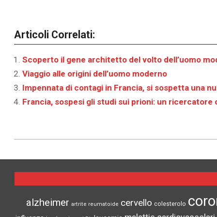
Articoli Correlati:
Scoperto il gene architetto del volto dell’uomo m
Viaggio alle origini dell’uomo moderno
Impennata di contagi in Francia, si sospetta una n
Francia, sospesi gli studi sui prioni: un ricercatore
2022-
02-
14
coro
alzheimer
cervello
colesterolo
artrite reumatoide