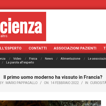
cienza
altro.
ALL’ESPERTO
CONTATTI
ASSOCIAZIONI PAZIENTI
T
ienza
Video
Fisica
News
Alimentazione
Le associazi
La parola all’esperto
Il primo uomo moderno ha vissuto in Francia?
BY:
MARIO PAPPAGALLO
ON:
14 FEBBRAIO 2022
IN:
CURIOSIT