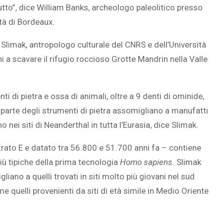
tutto”, dice William Banks, archeologo paleolitico presso
tà di Bordeaux.
Slimak, antropologo culturale del CNRS e dell’Università
SOVRAPPESO E OBESIT
i a scavare il rifugio roccioso Grotte Mandrin nella Valle
INFANTILE ASSOCIATI A
À CEREBRALE
ASSENZA DI FIGLI IN ET
ELODIE CHE LE
ADULTA
IMMAGINANO
ti di pietra e ossa di animali, oltre a 9 denti di ominide,
r parte degli strumenti di pietra assomigliano a manufatti
nei siti di Neanderthal in tutta l’Eurasia, dice Slimak.
strato E e datato tra 56.800 e 51.700 anni fa – contiene
iù tipiche della prima tecnologia
Homo sapiens
. Slimak
liano a quelli trovati in siti molto più giovani nel sud
me quelli provenienti da siti di età simile in Medio Oriente