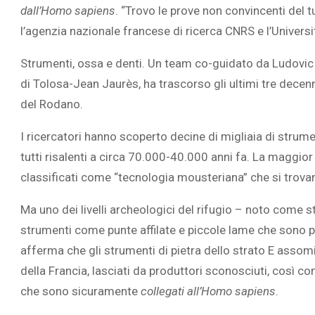
dall’Homo sapiens
. “Trovo le prove non convincenti del 
l’agenzia nazionale francese di ricerca CNRS e l’Universi
Strumenti, ossa e denti. Un team co-guidato da Ludovic 
di Tolosa-Jean Jaurès, ha trascorso gli ultimi tre decenn
L’ATTIVIT
del Rodano.
RIVELA LE M
PERSONE 
I ricercatori hanno scoperto decine di migliaia di strumen
tutti risalenti a circa 70.000-40.000 anni fa. La maggio
classificati come “tecnologia mousteriana” che si trovano 
Ma uno dei livelli archeologici del rifugio – noto come 
strumenti come punte affilate e piccole lame che sono p
afferma che gli strumenti di pietra dello strato E assomig
della Francia, lasciati da produttori sconosciuti, così co
che sono sicuramente
collegati all’Homo sapiens
.