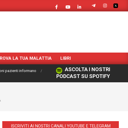
ROVA LA TUA MALATTIA
LIBRI
ASCOLTA I NOSTRI
oni pazienti informano
PODCAST SU SPOTIFY
À
ISCRIVITI AI NOSTRI CANALI YOUTUBE E TELEGRAM