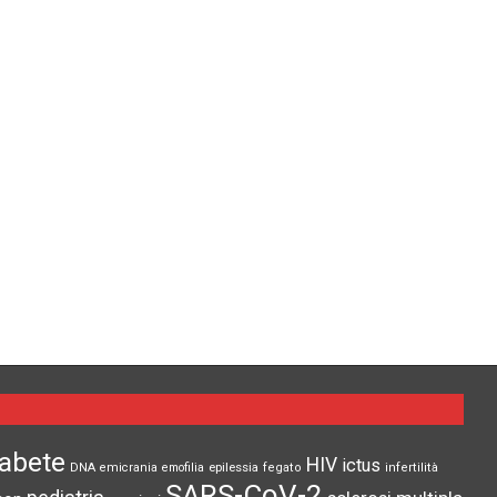
iabete
HIV
ictus
epilessia
DNA
emicrania
emofilia
fegato
infertilità
SARS-CoV-2