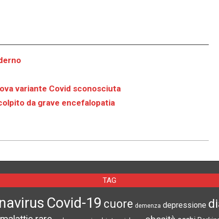
oderno
uova variante Covid sconosciuta
 colpito da grave encefalopatia
TAG
navirus
Covid-19
d
cuore
depressione
demenza