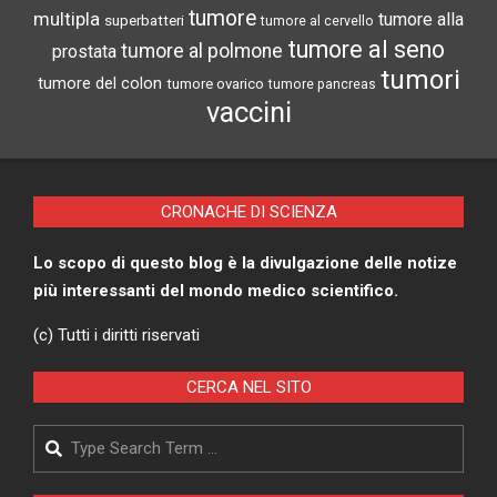
tumore
multipla
tumore alla
superbatteri
tumore al cervello
tumore al seno
tumore al polmone
prostata
tumori
tumore del colon
tumore ovarico
tumore pancreas
vaccini
CRONACHE DI SCIENZA
Lo scopo di questo blog è la divulgazione delle notize
più interessanti del mondo medico scientifico.
(c) Tutti i diritti riservati
CERCA NEL SITO
Search