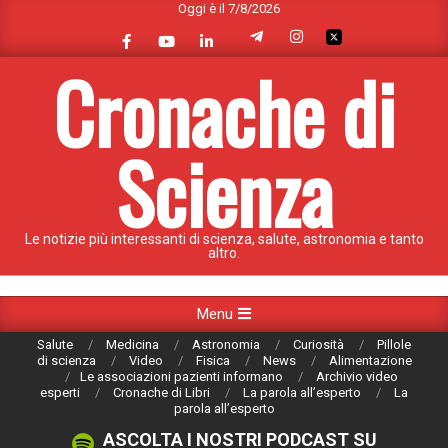
Oggi è il 7/8/2026
Skip
to
content
Cronache di
Scienza
Le notizie più interessanti di scienza, salute, astronomia e tanto
altro.
Primary
Menu
Navigation
Salute
Medicina
Astronomia
Curiosità
Pillole
Menu
di scienza
Video
Fisica
News
Alimentazione
Le associazioni pazienti informano
Archivio video
esperti
Cronache di Libri
La parola all’esperto
La
parola all’esperto
ASCOLTA I NOSTRI PODCAST SU