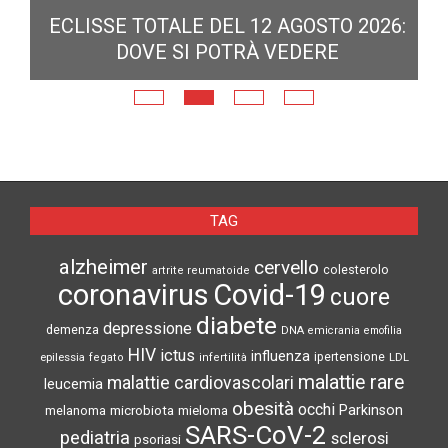
ECLISSE TOTALE DEL 12 AGOSTO 2026:
DOVE SI POTRÀ VEDERE
E
N
TAG
alzheimer
cervello
colesterolo
artrite reumatoide
coronavirus
Covid-19
cuore
diabete
depressione
demenza
DNA
emicrania
emofilia
HIV
ictus
influenza
epilessia
ipertensione
LDL
fegato
infertilità
malattie rare
malattie cardiovascolari
leucemia
obesità
occhi
microbiota
Parkinson
melanoma
mieloma
SARS-CoV-2
pediatria
sclerosi
psoriasi