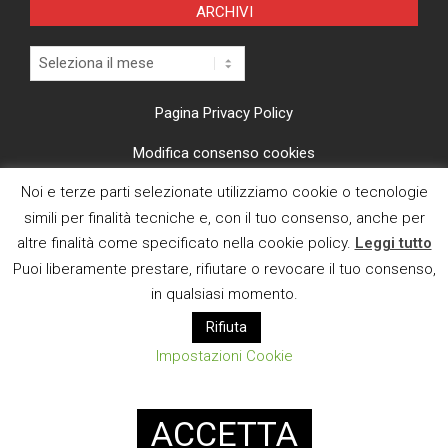
ARCHIVI
Archivi
Pagina Privacy Policy
Modifica consenso cookies
Noi e terze parti selezionate utilizziamo cookie o tecnologie
CI TROVI ANCHE SU
simili per finalità tecniche e, con il tuo consenso, anche per
altre finalità come specificato nella cookie policy.
Leggi tutto
Puoi liberamente prestare, rifiutare o revocare il tuo consenso,
in qualsiasi momento.
Rifiuta
E MAIL
Impostazioni Cookie
Designed using
Magazine News Byte
. Powered by
WordPress
.
ACCETTA