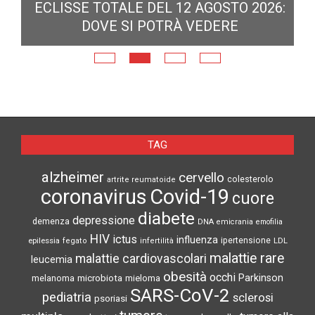
ECLISSE TOTALE DEL 12 AGOSTO 2026:
DOVE SI POTRÀ VEDERE
E
N
TAG
alzheimer
cervello
colesterolo
artrite reumatoide
coronavirus
Covid-19
cuore
diabete
depressione
demenza
DNA
emicrania
emofilia
HIV
ictus
influenza
epilessia
ipertensione
LDL
fegato
infertilità
malattie rare
malattie cardiovascolari
leucemia
obesità
occhi
microbiota
Parkinson
melanoma
mieloma
SARS-CoV-2
pediatria
sclerosi
psoriasi