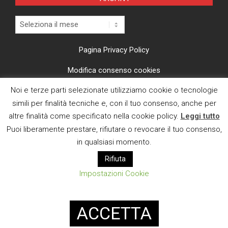
Archivi
Pagina Privacy Policy
Modifica consenso cookies
Noi e terze parti selezionate utilizziamo cookie o tecnologie
CI TROVI ANCHE SU
simili per finalità tecniche e, con il tuo consenso, anche per
altre finalità come specificato nella cookie policy.
Leggi tutto
Puoi liberamente prestare, rifiutare o revocare il tuo consenso,
in qualsiasi momento.
Rifiuta
E MAIL
Impostazioni Cookie
Designed using
Magazine News Byte
. Powered by
WordPress
.
ACCETTA