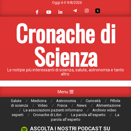
Oggi è il 9/8/2026
Skip
to
content
Cronache di
Scienza
Le notizie più interessanti di scienza, salute, astronomia e tanto
altro.
Primary
Menu
Navigation
Salute
Medicina
Astronomia
Curiosità
Pillole
Menu
di scienza
Video
Fisica
News
Alimentazione
Le associazioni pazienti informano
Archivio video
esperti
Cronache di Libri
La parola all’esperto
La
parola all’esperto
ASCOLTA I NOSTRI PODCAST SU