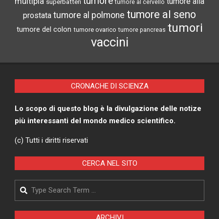
tumore
multipla
tumore alla
superbatteri
tumore al cervello
tumore al seno
tumore al polmone
prostata
tumori
tumore del colon
tumore ovarico
tumore pancreas
vaccini
CRONACHE DI SCIENZA
Lo scopo di questo blog è la divulgazione delle notize
più interessanti del mondo medico scientifico.
(c) Tutti i diritti riservati
CERCA NEL SITO
Search
ARCHIVI