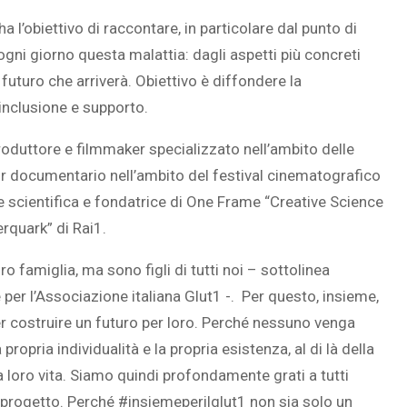
, ha l’obiettivo di raccontare, in particolare dal punto di
e ogni giorno questa malattia: dagli aspetti più concreti
l futuro che arriverà. Obiettivo è diffondere la
SOVRAPPESO E OBESIT
inclusione e supporto.
À CEREBRALE
INFANTILE ASSOCIATI A
ELODIE CHE LE
ASSENZA DI FIGLI IN ET
roduttore e filmmaker specializzato nell’ambito delle
IMMAGINANO
ADULTA
ior documentario nell’ambito del festival cinematografico
e scientifica e fondatrice di One Frame “Creative Science
rquark” di Rai1.
ro famiglia, ma sono figli di tutti noi – sottolinea
er l’Associazione italiana Glut1 -. Per questo, insieme,
er costruire un futuro per loro. Perché nessuno venga
propria individualità e la propria esistenza, al di là della
a loro vita. Siamo quindi profondamente grati a tutti
progetto. Perché #insiemeperilglut1 non sia solo un