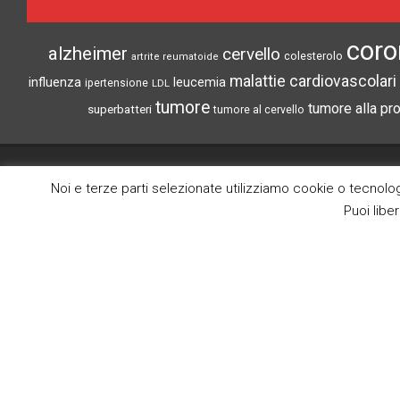
coro
alzheimer
cervello
colesterolo
artrite reumatoide
malattie cardiovascolari
influenza
leucemia
ipertensione
LDL
tumore
tumore alla pr
superbatteri
tumore al cervello
CRONACHE DI SCIENZA
Noi e terze parti selezionate utilizziamo cookie o tecnologi
Puoi libe
Search
Lo scopo di questo blog è la divulgazione
delle notize più interessanti del mondo
medico scientifico.
(c) Tutti i diritti riservati