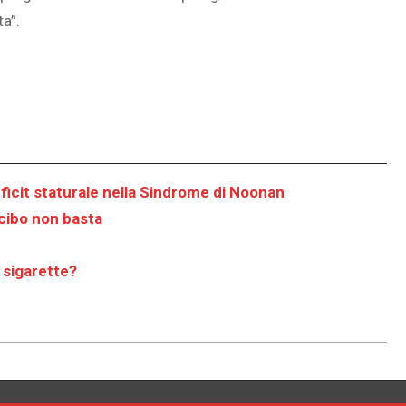
ta”.
deficit staturale nella Sindrome di Noonan
 cibo non basta
 sigarette?