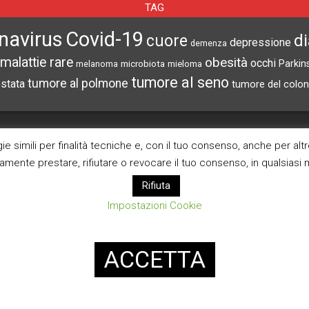
TAG
navirus
Covid-19
d
cuore
depressione
demenza
malattie rare
obesità
occhi
microbiota
Parkin
melanoma
mieloma
tumore al seno
tumore al polmone
ostata
tumore del colon
CERCA NEL SITO
ARCHIVI
e simili per finalità tecniche e, con il tuo consenso, anche per alt
ramente prestare, rifiutare o revocare il tuo consenso, in qualsias
Archivi
Rifiuta
Impostazioni Cookie
Pagina Privacy Poli
Modifica consenso co
ACCETTA
Designed using
Magazine News Byte
. Powered by
WordPress
.