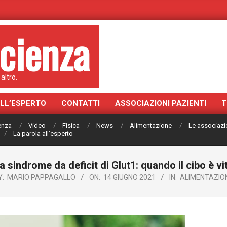
cienza
altro.
ALL’ESPERTO
CONTATTI
ASSOCIAZIONI PAZIENTI
T
ienza
Video
Fisica
News
Alimentazione
Le associazi
La parola all’esperto
a sindrome da deficit di Glut1: quando il cibo è vi
Y:
MARIO PAPPAGALLO
ON:
14 GIUGNO 2021
IN:
ALIMENTAZIO