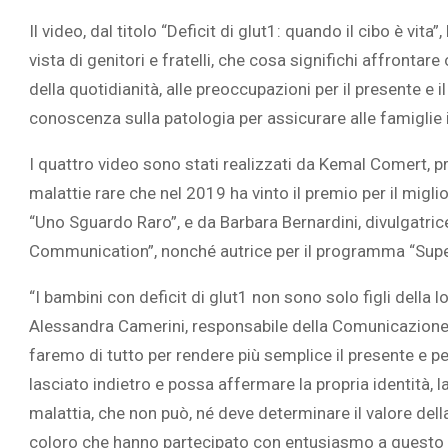
Il video, dal titolo “Deficit di glut1: quando il cibo è vita”
vista di genitori e fratelli, che cosa significhi affrontar
della quotidianità, alle preoccupazioni per il presente e i
conoscenza sulla patologia per assicurare alle famiglie 
L’ATTIVIT
RIVELA LE M
I quattro video sono stati realizzati da Kemal Comert, p
PERSONE 
malattie rare che nel 2019 ha vinto il premio per il migl
“Uno Sguardo Raro”, e da Barbara Bernardini, divulgatric
Communication”, nonché autrice per il programma “Supe
“I bambini con deficit di glut1 non sono solo figli della lo
Alessandra Camerini, responsabile della Comunicazione p
faremo di tutto per rendere più semplice il presente e p
lasciato indietro e possa affermare la propria identità, la 
malattia, che non può, né deve determinare il valore dell
coloro che hanno partecipato con entusiasmo a questo 