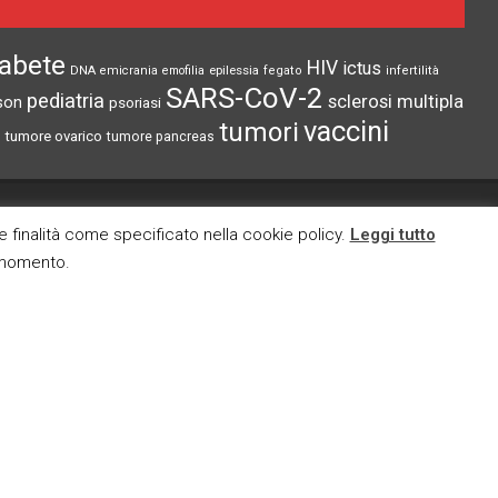
iabete
HIV
ictus
epilessia
DNA
emicrania
emofilia
fegato
infertilità
SARS-CoV-2
pediatria
sclerosi multipla
son
psoriasi
vaccini
tumori
tumore ovarico
tumore pancreas
CI TROVI ANCHE SU
re finalità come specificato nella cookie policy.
Leggi tutto
i momento.
cy
okies
E MAIL