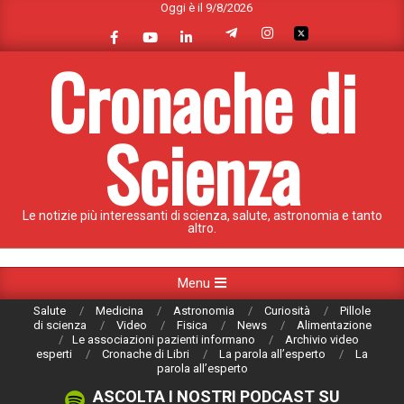
Oggi è il 9/8/2026
Skip
to
content
Cronache di
Scienza
Le notizie più interessanti di scienza, salute, astronomia e tanto
altro.
Primary
Menu
Navigation
Salute
Medicina
Astronomia
Curiosità
Pillole
Menu
di scienza
Video
Fisica
News
Alimentazione
Le associazioni pazienti informano
Archivio video
esperti
Cronache di Libri
La parola all’esperto
La
parola all’esperto
ASCOLTA I NOSTRI PODCAST SU