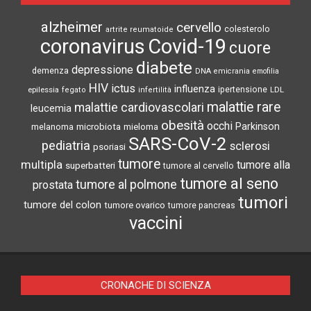
alzheimer
cervello
colesterolo
artrite reumatoide
coronavirus
Covid-19
cuore
diabete
depressione
demenza
DNA
emicrania
emofilia
HIV
ictus
influenza
epilessia
ipertensione
LDL
fegato
infertilità
malattie rare
malattie cardiovascolari
leucemia
obesità
occhi
microbiota
Parkinson
melanoma
mieloma
SARS-CoV-2
pediatria
sclerosi
psoriasi
tumore
multipla
tumore alla
superbatteri
tumore al cervello
tumore al seno
tumore al polmone
prostata
tumori
tumore del colon
tumore ovarico
tumore pancreas
vaccini
CRONACHE DI SCIENZA