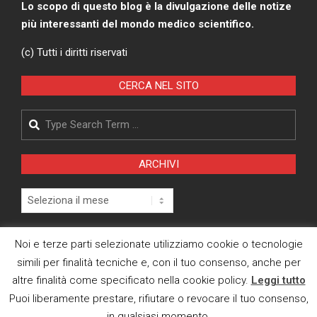
Lo scopo di questo blog è la divulgazione delle notize
più interessanti del mondo medico scientifico.
(c) Tutti i diritti riservati
CERCA NEL SITO
Search
ARCHIVI
Archivi
Pagina Privacy Policy
Noi e terze parti selezionate utilizziamo cookie o tecnologie
simili per finalità tecniche e, con il tuo consenso, anche per
Modifica consenso cookies
altre finalità come specificato nella cookie policy.
Leggi tutto
CI TROVI ANCHE SU
Puoi liberamente prestare, rifiutare o revocare il tuo consenso,
in qualsiasi momento.