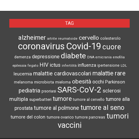
TAG
alzheimer
cervello
colesterolo
artrite reumatoide
coronavirus
Covid-19
cuore
diabete
depressione
demenza
DNA
emicrania
emofilia
HIV
ictus
influenza
epilessia
ipertensione
LDL
fegato
infertilità
malattie rare
malattie cardiovascolari
leucemia
obesità
occhi
microbiota
Parkinson
melanoma
mieloma
SARS-CoV-2
pediatria
sclerosi
psoriasi
tumore
multipla
tumore alla
superbatteri
tumore al cervello
tumore al seno
tumore al polmone
prostata
tumori
tumore del colon
tumore ovarico
tumore pancreas
vaccini