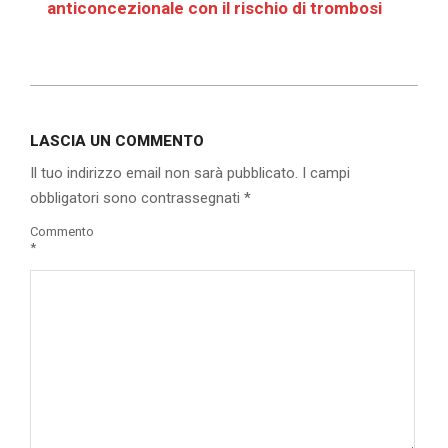
anticoncezionale con il rischio di trombosi
2020-
05-
LASCIA UN COMMENTO
11
Il tuo indirizzo email non sarà pubblicato.
I campi
obbligatori sono contrassegnati
*
Commento
*